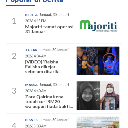
BERITA
Jumaat, 30 Januari
1
2026 4:15 PM
Majoriti tamat operasi
31 Januari
TULAR
Jumaat, 30 Januari
2
2026 4:34 AM
[VIDEO] 'Raisha
Falisha dikejar
sebelum ditarik...
MASSA
Jumaat, 30 Januari
3
2026 4:40 AM
Zara Qairina kena
tuduh curi RM20
walaupun tiada bukti...
BISNES
Jumaat, 30 Januari
4
2026 5:33 AM