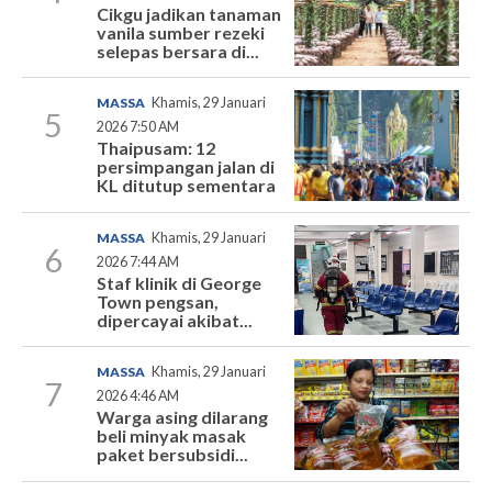
Cikgu jadikan tanaman
vanila sumber rezeki
selepas bersara di...
MASSA
Khamis, 29 Januari
5
2026 7:50 AM
Thaipusam: 12
persimpangan jalan di
KL ditutup sementara
MASSA
Khamis, 29 Januari
6
2026 7:44 AM
Staf klinik di George
Town pengsan,
dipercayai akibat...
MASSA
Khamis, 29 Januari
7
2026 4:46 AM
Warga asing dilarang
beli minyak masak
paket bersubsidi...