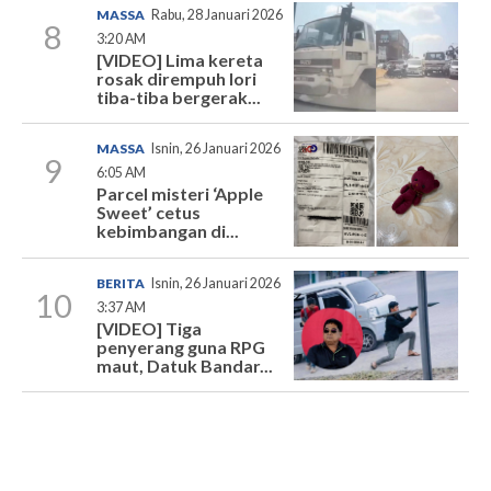
MASSA
Rabu, 28 Januari 2026
8
3:20 AM
[VIDEO] Lima kereta
rosak dirempuh lori
tiba-tiba bergerak...
MASSA
Isnin, 26 Januari 2026
9
6:05 AM
Parcel misteri ‘Apple
Sweet’ cetus
kebimbangan di...
BERITA
Isnin, 26 Januari 2026
10
3:37 AM
[VIDEO] Tiga
penyerang guna RPG
maut, Datuk Bandar...