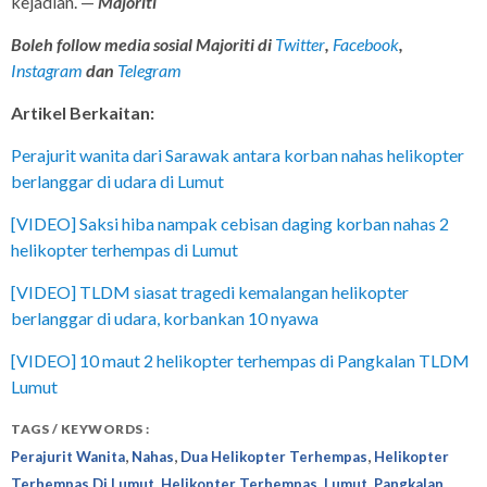
kejadian. —
Majoriti
Boleh follow media sosial Majoriti di
Twitter
,
Facebook
,
Instagram
dan
Telegram
Artikel Berkaitan:
Perajurit wanita dari Sarawak antara korban nahas helikopter
berlanggar di udara di Lumut
[VIDEO] Saksi hiba nampak cebisan daging korban nahas 2
helikopter terhempas di Lumut
[VIDEO] TLDM siasat tragedi kemalangan helikopter
berlanggar di udara, korbankan 10 nyawa
[VIDEO] 10 maut 2 helikopter terhempas di Pangkalan TLDM
Lumut
TAGS / KEYWORDS :
,
,
,
Perajurit Wanita
Nahas
Dua Helikopter Terhempas
Helikopter
,
,
,
Terhempas Di Lumut
Helikopter Terhempas
Lumut
Pangkalan