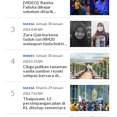
[VIDEO] 'Raisha
Falisha dikejar
sebelum ditarik...
MASSA
Jumaat, 30 Januari
3
2026 4:40 AM
Zara Qairina kena
tuduh curi RM20
walaupun tiada bukti...
BISNES
Jumaat, 30 Januari
4
2026 5:33 AM
Cikgu jadikan tanaman
vanila sumber rezeki
selepas bersara di...
MASSA
Khamis, 29 Januari
5
2026 7:50 AM
Thaipusam: 12
persimpangan jalan di
KL ditutup sementara