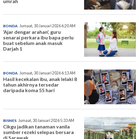
umrah
BONDA
Jumaat, 30 Januari 2026 6:20 AM
'Ajar dengar arahan', guru
senarai perkara ibu bapa perlu
buat sebelum anak masuk
Darjah 1
BONDA
Jumaat, 30 Januari 2026 6:13 AM
Hasil kecekalan ibu, anak lelaki 8
tahun akhirnya tersedar
daripada koma 55 hari
BISNES
Jumaat, 30 Januari 2026 5:33 AM
Cikgu jadikan tanaman vanila
sumber rezeki selepas bersara
di Sarawak