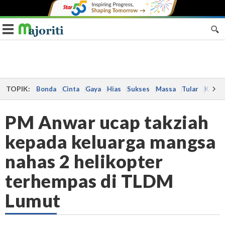
Toggle navigation
TOPIK:
Bonda
Cinta
Gaya
Hias
Sukses
Massa
Tular
Kes
PM Anwar ucap takziah
kepada keluarga mangsa
nahas 2 helikopter
terhempas di TLDM
Lumut