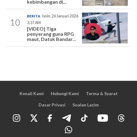
kebimbangan di...
BERITA
Isnin, 26 Januari 2026
10
3:37 AM
[VIDEO] Tiga
penyerang guna RPG
maut, Datuk Bandar...
Kenali Kami
Hubungi Kami
Terma & Syarat
Dasar Privasi
Soalan Lazim