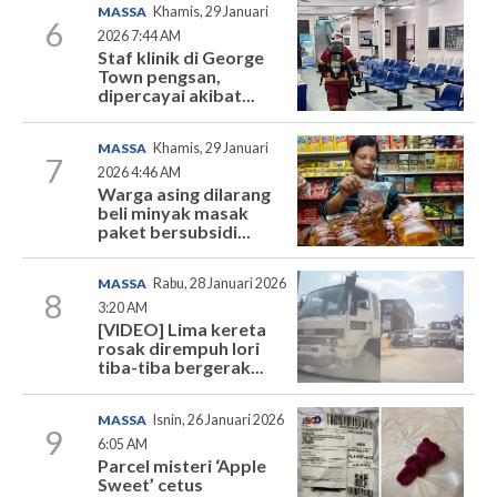
MASSA
Khamis, 29 Januari
6
2026 7:44 AM
Staf klinik di George
Town pengsan,
dipercayai akibat...
MASSA
Khamis, 29 Januari
7
2026 4:46 AM
Warga asing dilarang
beli minyak masak
paket bersubsidi...
MASSA
Rabu, 28 Januari 2026
8
3:20 AM
[VIDEO] Lima kereta
rosak dirempuh lori
tiba-tiba bergerak...
MASSA
Isnin, 26 Januari 2026
9
6:05 AM
Parcel misteri ‘Apple
Sweet’ cetus