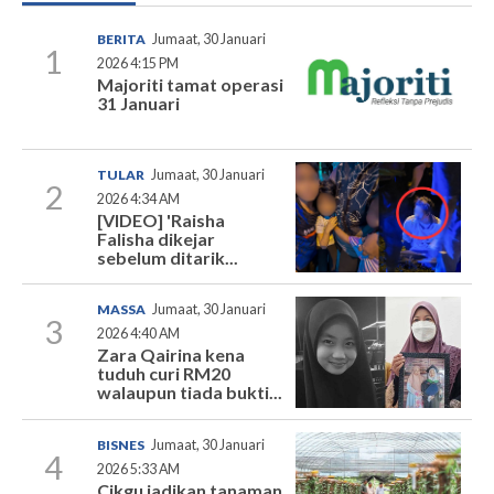
BERITA
Jumaat, 30 Januari
1
2026 4:15 PM
Majoriti tamat operasi
31 Januari
TULAR
Jumaat, 30 Januari
2
2026 4:34 AM
[VIDEO] 'Raisha
Falisha dikejar
sebelum ditarik...
MASSA
Jumaat, 30 Januari
3
2026 4:40 AM
Zara Qairina kena
tuduh curi RM20
walaupun tiada bukti...
BISNES
Jumaat, 30 Januari
4
2026 5:33 AM
Cikgu jadikan tanaman