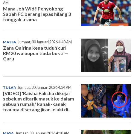
AM
Mana Joh Wid? Penyokong
Sabah FC berang lepas hilang 3
tonggak utama
MASSA
Jumaat, 30 Januari 2026 4:40 AM
Zara Qairina kena tuduh curi
RM20 walaupun tiada bukti —
Guru
TULAR
Jumaat, 30 Januari 2026 4:34 AM
[VIDEO] 'Raisha Falisha dikejar
sebelum ditarik masuk ke dalam
sebuah rumah,' kanak-kanak
trauma diserang jiran lelaki di...
MAYA
Jumaat, 30 Januari 2026 4:10 AM