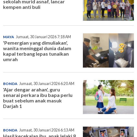
sekolah murid asnaf, lancar
kempen anti buli
MAYA
Jumaat, 30 Januari 2026 7:18 AM
'Pemergian yang dimuliakan',
wanita meninggal dunia dalam
kapal terbang lepas tunaikan
umrah
BONDA
Jumaat, 30 Januari 2026 6:20 AM
'Ajar dengar arahan', guru
senarai perkara ibu bapa perlu
buat sebelum anak masuk
Darjah 1
BONDA
Jumaat, 30 Januari 2026 6:13 AM
Hasil kecekalan ibu, anak lelaki 8