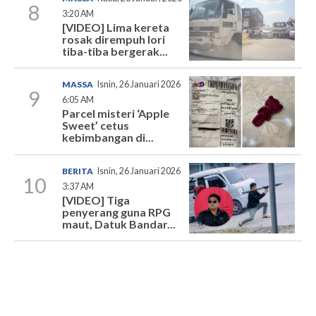
8
3:20 AM
[VIDEO] Lima kereta
rosak dirempuh lori
tiba-tiba bergerak...
MASSA
Isnin, 26 Januari 2026
9
6:05 AM
Parcel misteri ‘Apple
Sweet’ cetus
kebimbangan di...
BERITA
Isnin, 26 Januari 2026
10
3:37 AM
[VIDEO] Tiga
penyerang guna RPG
maut, Datuk Bandar...