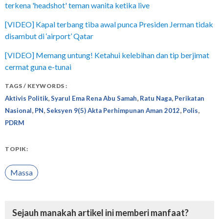
terkena 'headshot' teman wanita ketika live
[VIDEO] Kapal terbang tiba awal punca Presiden Jerman tidak
disambut di ‘airport’ Qatar
[VIDEO] Memang untung! Ketahui kelebihan dan tip berjimat
cermat guna e-tunai
TAGS / KEYWORDS :
,
,
,
Aktivis Politik
Syarul Ema Rena Abu Samah
Ratu Naga
Perikatan
,
,
,
,
Nasional
PN
Seksyen 9(5) Akta Perhimpunan Aman 2012
Polis
PDRM
TOPIK:
Massa
Sejauh manakah artikel ini memberi manfaat?