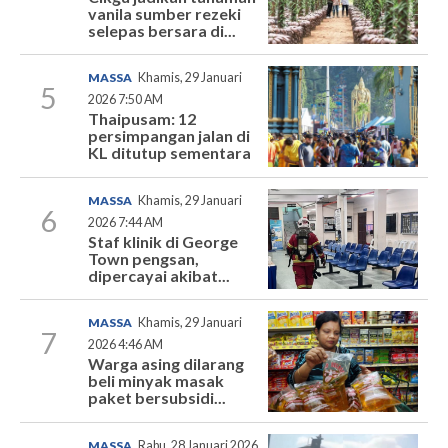
vanila sumber rezeki
selepas bersara di...
MASSA
Khamis, 29 Januari
5
2026 7:50 AM
Thaipusam: 12
persimpangan jalan di
KL ditutup sementara
MASSA
Khamis, 29 Januari
6
2026 7:44 AM
Staf klinik di George
Town pengsan,
dipercayai akibat...
MASSA
Khamis, 29 Januari
7
2026 4:46 AM
Warga asing dilarang
beli minyak masak
paket bersubsidi...
MASSA
Rabu, 28 Januari 2026