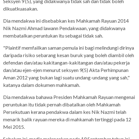
Seksyen 9 (5), yang didakwanya tidak sah dan tidak boleh
dikuatkuasakan.
Dia mendakwa ini disebabkan kes Mahkamah Rayuan 2014
Nik Nazmi Ahmad lawann Pendakwaan, yang didakwanya
membatalkan peruntukan itu sebagai tidak sah.
"Plaintif memfailkan saman pemula ini bagi melindungi dirinya
daripada risiko sebarang kesan buruk yang boleh diambil oleh
defendan dan/atau kakitangan-kakitangan dan/atau pekerja
dan/atau ejen-ejen menurut seksyen 9(5) Akta Perhimpunan
Aman 2012 yang bukan lagi suatu undang-undang yang sah,"
katanya dalam dokumen mahkamah.
Dia mendakwa bahawa Presiden Mahkamah Rayuan mengenai
peruntukan itu tidak pernah dibatalkan oleh Mahkamah
Persekutuan kerana pendakwa dalam kes Nik Nazmi telah
menarik balik rayuan mereka di mahkamah tertinggi pada 12
Mei 2015.
Sebelum ini, media melaporkan pada 19 September tahun ini,