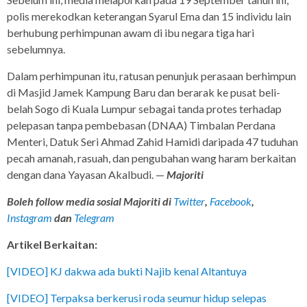
polis merekodkan keterangan Syarul Ema dan 15 individu lain
berhubung perhimpunan awam di ibu negara tiga hari
sebelumnya.
Dalam perhimpunan itu, ratusan penunjuk perasaan berhimpun
di Masjid Jamek Kampung Baru dan berarak ke pusat beli-
belah Sogo di Kuala Lumpur sebagai tanda protes terhadap
pelepasan tanpa pembebasan (DNAA) Timbalan Perdana
Menteri, Datuk Seri Ahmad Zahid Hamidi daripada 47 tuduhan
pecah amanah, rasuah, dan pengubahan wang haram berkaitan
dengan dana Yayasan Akalbudi. —
Majoriti
Boleh follow media sosial Majoriti di
Twitter
,
Facebook
,
Instagram
dan
Telegram
Artikel Berkaitan:
[VIDEO] KJ dakwa ada bukti Najib kenal Altantuya
[VIDEO] Terpaksa berkerusi roda seumur hidup selepas