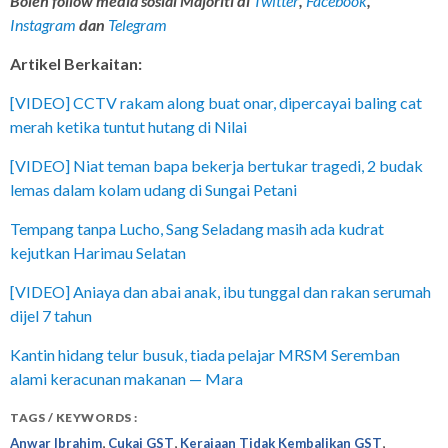
Boleh follow media sosial Majoriti di
Twitter
,
Facebook
,
Instagram
dan
Telegram
Artikel Berkaitan:
[VIDEO] CCTV rakam along buat onar, dipercayai baling cat
merah ketika tuntut hutang di Nilai
[VIDEO] Niat teman bapa bekerja bertukar tragedi, 2 budak
lemas dalam kolam udang di Sungai Petani
Tempang tanpa Lucho, Sang Seladang masih ada kudrat
kejutkan Harimau Selatan
[VIDEO] Aniaya dan abai anak, ibu tunggal dan rakan serumah
dijel 7 tahun
Kantin hidang telur busuk, tiada pelajar MRSM Seremban
alami keracunan makanan — Mara
TAGS / KEYWORDS :
,
,
,
Anwar Ibrahim
Cukai GST
Kerajaan Tidak Kembalikan GST