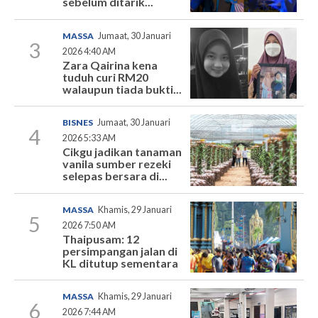
sebelum ditarik...
MASSA
Jumaat, 30 Januari
3
2026 4:40 AM
Zara Qairina kena
tuduh curi RM20
walaupun tiada bukti...
BISNES
Jumaat, 30 Januari
4
2026 5:33 AM
Cikgu jadikan tanaman
vanila sumber rezeki
selepas bersara di...
MASSA
Khamis, 29 Januari
5
2026 7:50 AM
Thaipusam: 12
persimpangan jalan di
KL ditutup sementara
MASSA
Khamis, 29 Januari
6
2026 7:44 AM