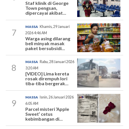
Staf klinik di George
Town pengsan,
dipercayai akibat...
MASSA
Khamis, 29 Januari
7
2026 4:46 AM
Warga asing dilarang
beli minyak masak
paket bersubsidi...
MASSA
Rabu, 28 Januari 2026
8
3:20 AM
[VIDEO] Lima kereta
rosak dirempuh lori
tiba-tiba bergerak...
MASSA
Isnin, 26 Januari 2026
9
6:05 AM
Parcel misteri ‘Apple
Sweet’ cetus
kebimbangan di...