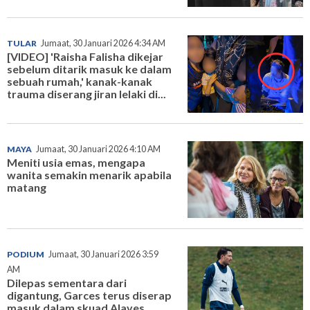
TULAR
Jumaat, 30 Januari 2026 4:34 AM
[VIDEO] 'Raisha Falisha dikejar
sebelum ditarik masuk ke dalam
sebuah rumah,' kanak-kanak
trauma diserang jiran lelaki di...
MAYA
Jumaat, 30 Januari 2026 4:10 AM
Meniti usia emas, mengapa
wanita semakin menarik apabila
matang
PODIUM
Jumaat, 30 Januari 2026 3:59
AM
Dilepas sementara dari
digantung, Garces terus diserap
masuk dalam skuad Alaves