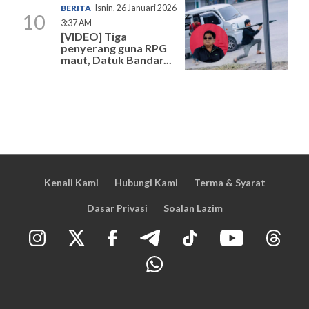
BERITA
Isnin, 26 Januari 2026
10
3:37 AM
[VIDEO] Tiga
penyerang guna RPG
maut, Datuk Bandar...
Kenali Kami
Hubungi Kami
Terma & Syarat
Dasar Privasi
Soalan Lazim