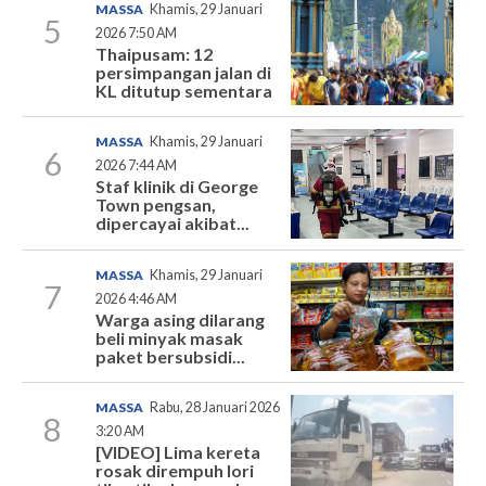
MASSA
Khamis, 29 Januari
5
2026 7:50 AM
Thaipusam: 12
persimpangan jalan di
KL ditutup sementara
MASSA
Khamis, 29 Januari
6
2026 7:44 AM
Staf klinik di George
Town pengsan,
dipercayai akibat...
MASSA
Khamis, 29 Januari
7
2026 4:46 AM
Warga asing dilarang
beli minyak masak
paket bersubsidi...
MASSA
Rabu, 28 Januari 2026
8
3:20 AM
[VIDEO] Lima kereta
rosak dirempuh lori