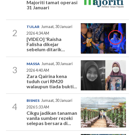
Majoriti tamat operasi
31 Januari
TULAR
Jumaat, 30 Januari
2
2026 4:34 AM
[VIDEO] 'Raisha
Falisha dikejar
sebelum ditarik...
MASSA
Jumaat, 30 Januari
3
2026 4:40 AM
Zara Qairina kena
tuduh curi RM20
walaupun tiada bukti...
BISNES
Jumaat, 30 Januari
4
2026 5:33 AM
Cikgu jadikan tanaman
vanila sumber rezeki
selepas bersara di...