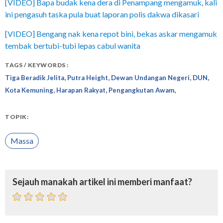
[VIDEO] Bapa budak kena dera di Penampang mengamuk, kali
ini pengasuh taska pula buat laporan polis dakwa dikasari
[VIDEO] Bengang nak kena repot bini, bekas askar mengamuk
tembak bertubi-tubi lepas cabul wanita
TAGS / KEYWORDS :
,
,
,
,
Tiga Beradik Jelita
Putra Height
Dewan Undangan Negeri
DUN
,
,
,
Kota Kemuning
Harapan Rakyat
Pengangkutan Awam
TOPIK:
Massa
Sejauh manakah artikel ini memberi manfaat?