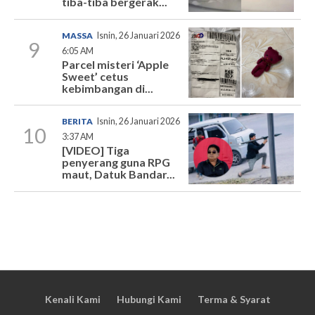
tiba-tiba bergerak...
MASSA
Isnin, 26 Januari 2026
9
6:05 AM
Parcel misteri ‘Apple
Sweet’ cetus
kebimbangan di...
BERITA
Isnin, 26 Januari 2026
10
3:37 AM
[VIDEO] Tiga
penyerang guna RPG
maut, Datuk Bandar...
Kenali Kami
Hubungi Kami
Terma & Syarat