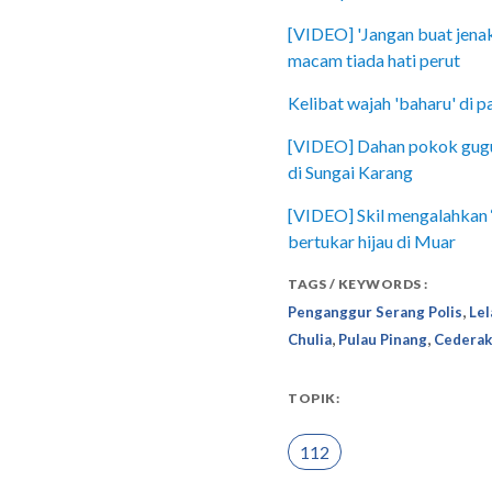
[VIDEO] 'Jangan buat jena
macam tiada hati perut
Kelibat wajah 'baharu' di p
[VIDEO] Dahan pokok gugur
di Sungai Karang
[VIDEO] Skil mengalahkan ‘
bertukar hijau di Muar
TAGS / KEYWORDS :
,
Penganggur Serang Polis
Le
,
,
Chulia
Pulau Pinang
Cederak
TOPIK:
112