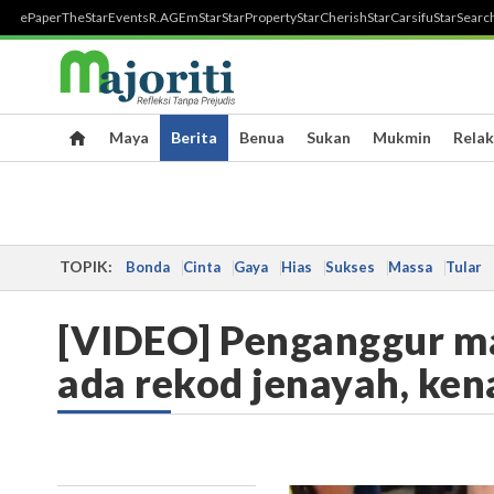
ePaper
TheStar
Events
R.AGE
mStar
StarProperty
StarCherish
StarCarsifu
StarSearc
Maya
Berita
Benua
Sukan
Mukmin
Relak
TOPIK:
Bonda
Cinta
Gaya
Hias
Sukses
Massa
Tular
[VIDEO] Penganggur ma
ada rekod jenayah, ken