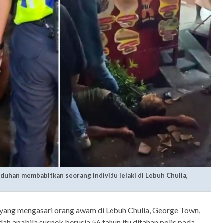
aduhan membabitkan seorang individu lelaki di Lebuh Chulia,
 yang mengasari orang awam di Lebuh Chulia, George Town,
 apabila suspek berusia 56 tahun itu ditahan polis pada