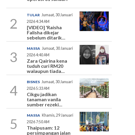
TULAR
Jumaat, 30 Januari
2
2026 4:34 AM
[VIDEO] 'Raisha
Falisha dikejar
sebelum ditarik...
MASSA
Jumaat, 30 Januari
3
2026 4:40 AM
Zara Qairina kena
tuduh curi RM20
walaupun tiada...
BISNES
Jumaat, 30 Januari
4
2026 5:33 AM
Cikgu jadikan
tanaman vanila
sumber rezeki...
MASSA
Khamis, 29 Januari
5
2026 7:50 AM
Thaipusam: 12
persimpangan jalan