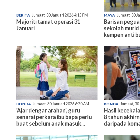
BERITA
Jumaat, 30 Januari 2026 4:15 PM
MAYA
Jumaat, 30 J
Majoriti tamat operasi 31
Barisan pegu
Januari
sekolah murid 
kempen anti bu
BONDA
Jumaat, 30 Januari 2026 6:20 AM
BONDA
Jumaat, 30
'Ajar dengar arahan', guru
Hasil kecekala
senarai perkara ibu bapa perlu
8 tahun akhir
buat sebelum anak masuk...
daripada koma