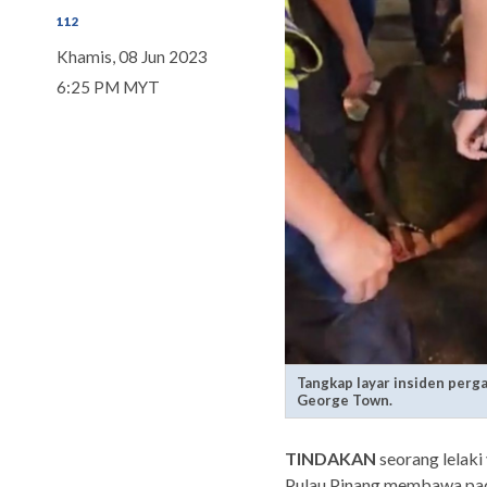
112
Khamis, 08 Jun 2023
6:25 PM MYT
Tangkap layar insiden perg
George Town.
TINDAKAN
seorang lelaki
Pulau Pinang membawa padah