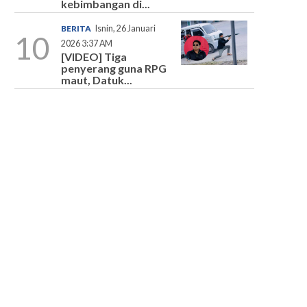
kebimbangan di...
BERITA
Isnin, 26 Januari
10
2026 3:37 AM
[VIDEO] Tiga
penyerang guna RPG
maut, Datuk...