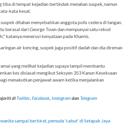
g tiba di tempat kejadian bertindak menahan suspek, namun
ata-kata kesat.
 suspek ditahan menyebabkan anggota polis cedera di tangan.
 itu berasal dari George Town dan mempunyai satu rekod
," katanya menerusi kenyataan pada Khamis.
 saringan air kencing, suspek juga positif dadah dan dia direman
.
 ramai yang melihat kejadian supaya tampil membantu
umkan kes disiasat mengikut Seksyen 353 Kanun Keseksaan
 bagi menakutkan penjawat awam ketika menjalankan
joriti di
Twitter
,
Facebook
,
Instagram
dan
Telegram
wanita sampai berbirat, pemuda 'cabut' di Setapak Jaya