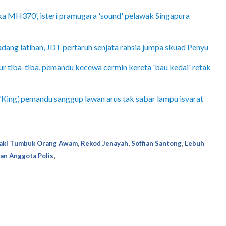
ka MH370', isteri pramugara 'sound' pelawak Singapura
adang latihan, JDT pertaruh senjata rahsia jumpa skuad Penyu
 tiba-tiba, pemandu kecewa cermin kereta 'bau kedai' retak
King’, pemandu sanggup lawan arus tak sabar lampu isyarat
,
,
,
laki Tumbuk Orang Awam
Rekod Jenayah
Soffian Santong
Lebuh
,
an Anggota Polis