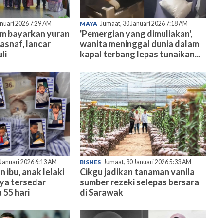
anuari 2026 7:29 AM
MAYA
Jumaat, 30 Januari 2026 7:18 AM
am bayarkan yuran
'Pemergian yang dimuliakan',
asnaf, lancar
wanita meninggal dunia dalam
li
kapal terbang lepas tunaikan...
 Januari 2026 6:13 AM
BISNES
Jumaat, 30 Januari 2026 5:33 AM
n ibu, anak lelaki
Cikgu jadikan tanaman vanila
nya tersedar
sumber rezeki selepas bersara
 55 hari
di Sarawak