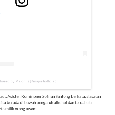
m
hared by Majoriti (@majoritiofficial)
aut, Asisten Komisioner Soffian Santong berkata, siasatan
itu berada di bawah pengaruh alkohol dan terdahulu
ta milik orang awam.