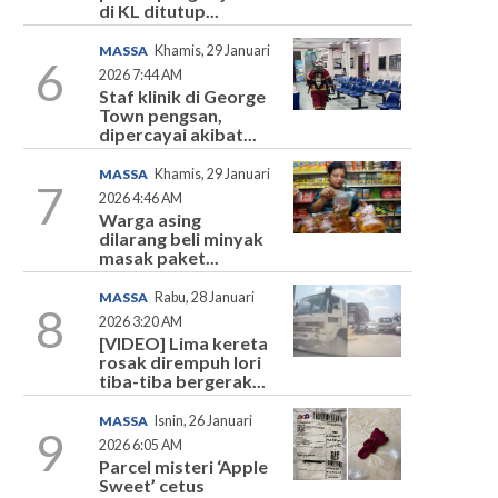
di KL ditutup...
MASSA
Khamis, 29 Januari
6
2026 7:44 AM
Staf klinik di George
Town pengsan,
dipercayai akibat...
MASSA
Khamis, 29 Januari
7
2026 4:46 AM
Warga asing
dilarang beli minyak
masak paket...
MASSA
Rabu, 28 Januari
8
2026 3:20 AM
[VIDEO] Lima kereta
rosak dirempuh lori
tiba-tiba bergerak...
MASSA
Isnin, 26 Januari
9
2026 6:05 AM
Parcel misteri ‘Apple
Sweet’ cetus