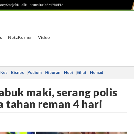
h
myStarjob
Kuali
Kuntum
SuriaFM
988FM
s
NetzKorner
Video
Kes
Bisnes
Podium
Hiburan
Hobi
Sihat
Nomad
buk maki, serang polis
a tahan reman 4 hari