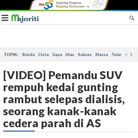
Toggle navigation
TOPIK:
Bonda
Cinta
Gaya
Hias
Sukses
Massa
Tular
Kes
[VIDEO] Pemandu SUV
rempuh kedai gunting
rambut selepas dialisis,
seorang kanak-kanak
cedera parah di AS