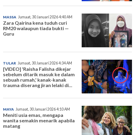
MASSA
Jumaat, 30 Januari 2026 4:40 AM
Zara Qairina kena tuduh curi
RM20 walaupun tiada bukti —
Guru
TULAR
Jumaat, 30 Januari 2026 4:34 AM
[VIDEO] 'Raisha Falisha dikejar
sebelum ditarik masuk ke dalam
sebuah rumah,' kanak-kanak
trauma diserang jiran lelaki di...
MAYA
Jumaat, 30 Januari 2026 4:10 AM
Meniti usia emas, mengapa
wanita semakin menarik apabila
matang