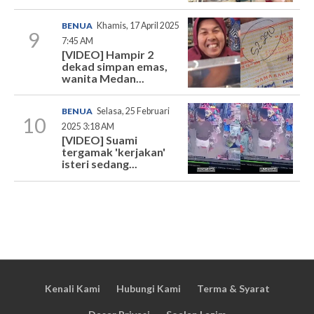
BENUA
Khamis, 17 April 2025
9
7:45 AM
[VIDEO] Hampir 2
dekad simpan emas,
wanita Medan...
BENUA
Selasa, 25 Februari
10
2025 3:18 AM
[VIDEO] Suami
tergamak 'kerjakan'
isteri sedang...
Kenali Kami
Hubungi Kami
Terma & Syarat