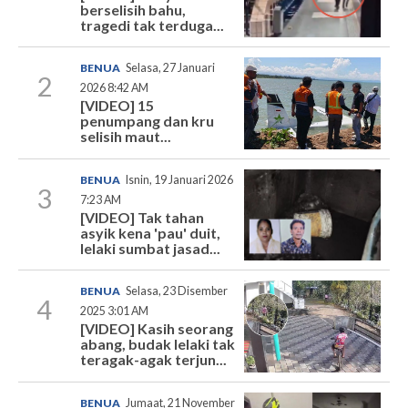
berselisih bahu,
tragedi tak terduga...
BENUA
Selasa, 27 Januari
2
2026 8:42 AM
[VIDEO] 15
penumpang dan kru
selisih maut...
BENUA
Isnin, 19 Januari 2026
3
7:23 AM
[VIDEO] Tak tahan
asyik kena 'pau' duit,
lelaki sumbat jasad...
BENUA
Selasa, 23 Disember
4
2025 3:01 AM
[VIDEO] Kasih seorang
abang, budak lelaki tak
teragak-agak terjun...
BENUA
Jumaat, 21 November