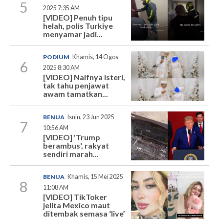
5
2025 7:35 AM
[VIDEO] Penuh tipu
helah, polis Turkiye
menyamar jadi...
PODIUM
Khamis, 14 Ogos
6
2025 8:30 AM
[VIDEO] Naifnya isteri,
tak tahu penjawat
awam tamatkan...
BENUA
Isnin, 23 Jun 2025
7
10:56 AM
[VIDEO] 'Trump
berambus', rakyat
sendiri marah...
BENUA
Khamis, 15 Mei 2025
8
11:08 AM
[VIDEO] TikToker
jelita Mexico maut
ditembak semasa ‘live’