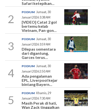
Safari ketepikan...
PODIUM
Jumaat, 30
2
Januari 2026 3:38 AM
[VIDEO] Catat 2 gol
bertemu kelab
Vietnam, Pan-gon...
PODIUM
Jumaat, 30
3
Januari 2026 3:59 AM
Dilepas sementara
dari digantung,
Garces terus...
PODIUM
Jumaat, 30
4
Januari 2026 2:50 AM
Ada pengalaman
EPL, Liverpool kejar
bintang Bayern...
PODIUM
Khamis, 29
5
Januari 2026 7:30 AM
Masih Perak di hati,
Wan Zack tinggalkan