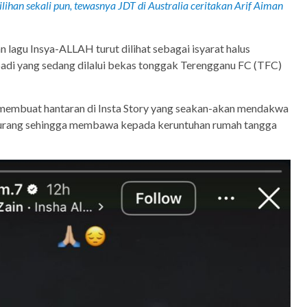
ilihan sekali pun, tewasnya JDT di Australia ceritakan Arif Aiman
 lagu Insya-ALLAH turut dilihat sebagai isyarat halus
adi yang sedang dilalui bekas tonggak Terengganu FC (TFC)
a membuat hantaran di Insta Story yang seakan-akan mendakwa
 curang sehingga membawa kepada keruntuhan rumah tangga