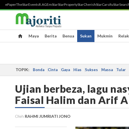
ePaper
TheStar
Events
R.AGE
mStar
StarProperty
StarCherish
StarCarsifu
StarSearc
Maya
Berita
Benua
Sukan
Mukmin
Relak
TOPIK:
Bonda
Cinta
Gaya
Hias
Sukses
Massa
Tular
Ujian berbeza, lagu nas
Faisal Halim dan Arif 
Oleh
RAHMI JUMRIATI JONO