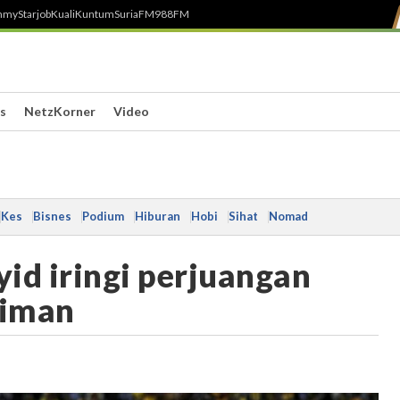
h
myStarjob
Kuali
Kuntum
SuriaFM
988FM
s
NetzKorner
Video
Kes
Bisnes
Podium
Hiburan
Hobi
Sihat
Nomad
yid iringi perjuangan
Aiman