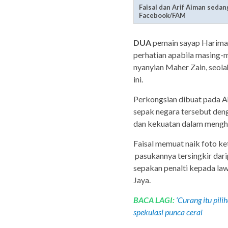
Faisal dan Arif Aiman sedan
Facebook/FAM
DUA
pemain sayap Harimau
perhatian apabila masing-
nyanyian Maher Zain, seol
ini.
Perkongsian dibuat pada Ah
sepak negara tersebut den
dan kekuatan dalam mengh
Faisal memuat naik foto ke
pasukannya tersingkir dari
sepakan penalti kepada law
Jaya.
BACA LAGI:
‘Curang itu pili
spekulasi punca cerai