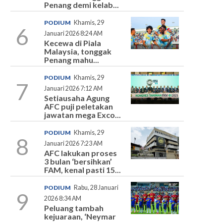
Penang demi kelab...
PODIUM
Khamis, 29
6
Januari 2026 8:24 AM
Kecewa di Piala
Malaysia, tonggak
Penang mahu...
PODIUM
Khamis, 29
7
Januari 2026 7:12 AM
Setiausaha Agung
AFC puji peletakan
jawatan mega Exco...
PODIUM
Khamis, 29
8
Januari 2026 7:23 AM
AFC lakukan proses
3 bulan ‘bersihkan’
FAM, kenal pasti 15...
PODIUM
Rabu, 28 Januari
9
2026 8:34 AM
Peluang tambah
kejuaraan, ‘Neymar