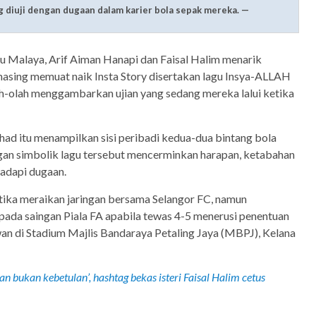
g diuji dengan dugaan dalam karier bola sepak mereka. —
 Malaya, Arif Aiman Hanapi dan Faisal Halim menarik
masing memuat naik Insta Story disertakan lagu Insya-ALLAH
ah-olah menggambarkan ujian yang sedang mereka lalui ketika
ad itu menampilkan sisi peribadi kedua-dua bintang bola
gan simbolik lagu tersebut mencerminkan harapan, ketabahan
adapi dugaan.
tika meraikan jaringan bersama Selangor FC, namun
pada saingan Piala FA apabila tewas 4-5 menerusi penentuan
an di Stadium Majlis Bandaraya Petaling Jaya (MBPJ), Kelana
han bukan kebetulan’, hashtag bekas isteri Faisal Halim cetus