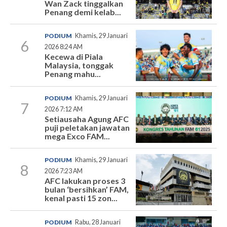
Wan Zack tinggalkan
Penang demi kelab...
PODIUM
Khamis, 29 Januari
6
2026 8:24 AM
Kecewa di Piala
Malaysia, tonggak
Penang mahu...
PODIUM
Khamis, 29 Januari
7
2026 7:12 AM
Setiausaha Agung AFC
puji peletakan jawatan
mega Exco FAM...
PODIUM
Khamis, 29 Januari
8
2026 7:23 AM
AFC lakukan proses 3
bulan ‘bersihkan’ FAM,
kenal pasti 15 zon...
PODIUM
Rabu, 28 Januari