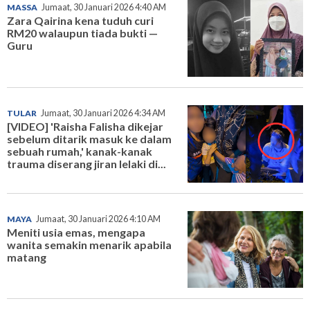
MASSA
Jumaat, 30 Januari 2026 4:40 AM
Zara Qairina kena tuduh curi
RM20 walaupun tiada bukti —
Guru
TULAR
Jumaat, 30 Januari 2026 4:34 AM
[VIDEO] 'Raisha Falisha dikejar
sebelum ditarik masuk ke dalam
sebuah rumah,' kanak-kanak
trauma diserang jiran lelaki di...
MAYA
Jumaat, 30 Januari 2026 4:10 AM
Meniti usia emas, mengapa
wanita semakin menarik apabila
matang