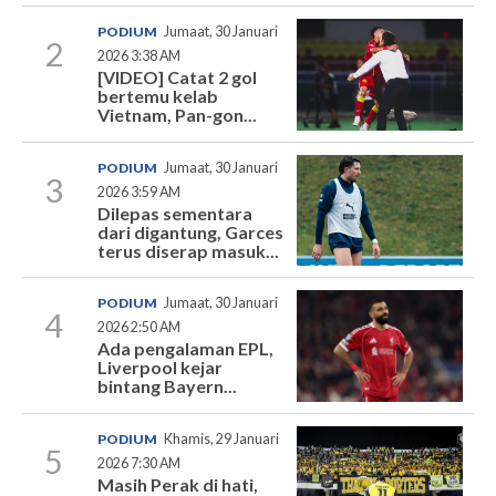
PODIUM
Jumaat, 30 Januari
2
2026 3:38 AM
[VIDEO] Catat 2 gol
bertemu kelab
Vietnam, Pan-gon...
PODIUM
Jumaat, 30 Januari
3
2026 3:59 AM
Dilepas sementara
dari digantung, Garces
terus diserap masuk...
PODIUM
Jumaat, 30 Januari
4
2026 2:50 AM
Ada pengalaman EPL,
Liverpool kejar
bintang Bayern...
PODIUM
Khamis, 29 Januari
5
2026 7:30 AM
Masih Perak di hati,