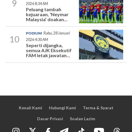
9
2026 8:34 AM
Peluang tambah
kejuaraan, ‘Neymar
Malaysia’ doakan...
PODIUM
Rabu, 28 Januari
10
2026 4:30 AM
Seperti dijangka,
semua AJK Eksekutif
FAM letak jawatan...
Kenali Kami
Hubungi Kami
Terma & Syarat
Dasar Privasi
Soalan Lazim