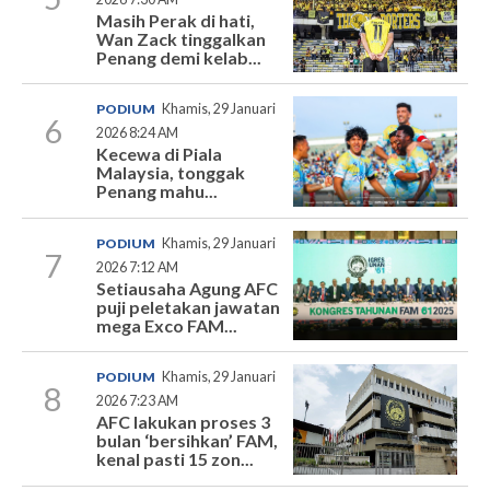
Masih Perak di hati,
Wan Zack tinggalkan
Penang demi kelab...
PODIUM
Khamis, 29 Januari
6
2026 8:24 AM
Kecewa di Piala
Malaysia, tonggak
Penang mahu...
PODIUM
Khamis, 29 Januari
7
2026 7:12 AM
Setiausaha Agung AFC
puji peletakan jawatan
mega Exco FAM...
PODIUM
Khamis, 29 Januari
8
2026 7:23 AM
AFC lakukan proses 3
bulan ‘bersihkan’ FAM,
kenal pasti 15 zon...