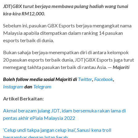
JDT|GBX turut berjaya membawa pulang hadiah wang tunai
kira-kira RM12,000.
Sebelum ini, pasukan
GBX Esports berjaya mengangkat nama
Malaysia apabila ditempatkan dalam ranking 14 pasukan
esports terbaik di dunia.
Bukan sahaja berjaya menempatkan diri di antara kelompok
20 pasukan esports terbaik dunia, JDT|GBX Esports juga turut
memegang takhta pasukan terbaik di rantau Asia. —
Majoriti
Boleh follow media sosial Majoriti di
Twitter
,
Facebook
,
Instagram
dan
Telegram
Artikel Berkaitan:
Akmal berazam julang JDT, idam bersemuka rakan lama di
pentas akhir ePiala Malaysia 2022
‘Celup undi takpa jangan celup inai’, Sanusi kena troll
bergambar dengan Intan Serah