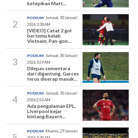
ketepikan Matt...
PODIUM
Jumaat, 30 Januari
2
2026 3:38 AM
[VIDEO] Catat 2 gol
bertemu kelab
Vietnam, Pan-gon...
PODIUM
Jumaat, 30 Januari
3
2026 3:59 AM
Dilepas sementara
dari digantung, Garces
terus diserap masuk...
PODIUM
Jumaat, 30 Januari
4
2026 2:50 AM
Ada pengalaman EPL,
Liverpool kejar
bintang Bayern...
PODIUM
Khamis, 29 Januari
5
2026 7:30 AM