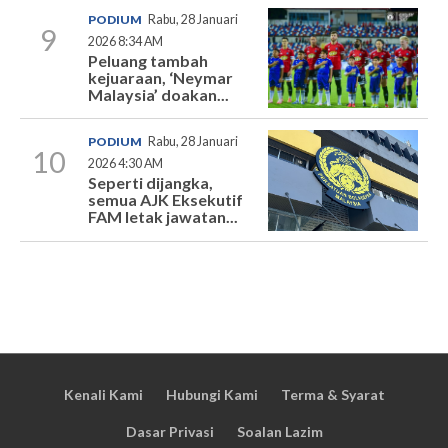
PODIUM
Rabu, 28 Januari
9
2026 8:34 AM
Peluang tambah
kejuaraan, ‘Neymar
Malaysia’ doakan...
PODIUM
Rabu, 28 Januari
10
2026 4:30 AM
Seperti dijangka,
semua AJK Eksekutif
FAM letak jawatan...
Kenali Kami
Hubungi Kami
Terma & Syarat
Dasar Privasi
Soalan Lazim