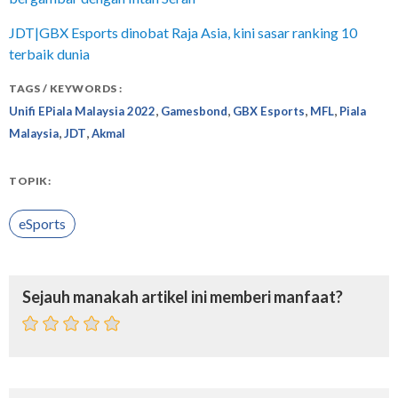
JDT|GBX Esports dinobat Raja Asia, kini sasar ranking 10
terbaik dunia
TAGS / KEYWORDS :
,
,
,
,
Unifi EPiala Malaysia 2022
Gamesbond
GBX Esports
MFL
Piala
,
,
Malaysia
JDT
Akmal
TOPIK:
eSports
Sejauh manakah artikel ini memberi manfaat?