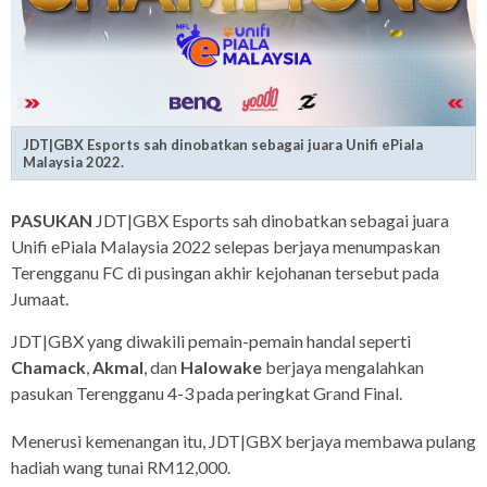
JDT|GBX Esports sah dinobatkan sebagai juara Unifi ePiala
Malaysia 2022.
PASUKAN
JDT|GBX Esports sah dinobatkan sebagai juara
Unifi ePiala Malaysia 2022 selepas berjaya menumpaskan
Terengganu FC di pusingan akhir kejohanan tersebut pada
Jumaat.
JDT|GBX yang diwakili pemain-pemain handal seperti
Chamack
,
Akmal
, dan
Halowake
berjaya mengalahkan
pasukan Terengganu 4-3 pada peringkat Grand Final.
Menerusi kemenangan itu, JDT|GBX berjaya membawa pulang
hadiah wang tunai RM12,000.