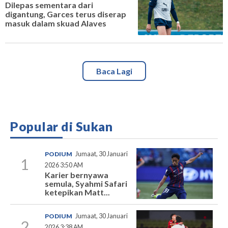
Dilepas sementara dari
digantung, Garces terus diserap
masuk dalam skuad Alaves
Baca Lagi
Popular di Sukan
PODIUM
Jumaat, 30 Januari
1
2026 3:50 AM
Karier bernyawa
semula, Syahmi Safari
ketepikan Matt...
PODIUM
Jumaat, 30 Januari
2
2026 3:38 AM