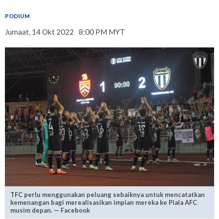
PODIUM
Jumaat, 14 Okt 2022
8:00 PM MYT
TFC perlu menggunakan peluang sebaiknya untuk mencatatkan
kemenangan bagi merealisasikan impian mereka ke Piala AFC
musim depan. — Facebook