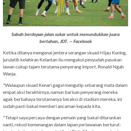
Sabah berdepan jalan sukar untuk menundukkan juara
bertahan, JDT. — Facebook
Ketika ditanya mengenai jentera serangan skuad Hijau Kuning,
jurulatih kelahiran Kelantan itu mengakui penyudah pasukan
lawan cukup tajam terutama penyerang import, Ronald Ngah
Wanja.
"Walaupun skuad Kenari gagal mengutip sebarang mata dalam
empat aksi terakhirnya, namun barisan penyerang mereka
agak berbahaya terutamanya beraksi di stadium mereka, ini
sudah pasti bakal memberi ancaman kepada kita.
"Tetapi saya percaya dengan pemain yang bakal diturunkan
nanti, rekod kemenangan dalam lapan perlawanan berturut-