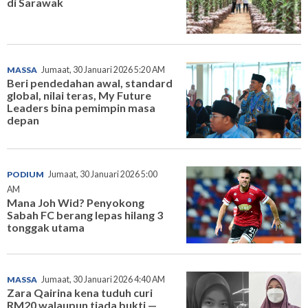
di Sarawak
MASSA
Jumaat, 30 Januari 2026 5:20 AM
Beri pendedahan awal, standard
global, nilai teras, My Future
Leaders bina pemimpin masa
depan
PODIUM
Jumaat, 30 Januari 2026 5:00
AM
Mana Joh Wid? Penyokong
Sabah FC berang lepas hilang 3
tonggak utama
MASSA
Jumaat, 30 Januari 2026 4:40 AM
Zara Qairina kena tuduh curi
RM20 walaupun tiada bukti —