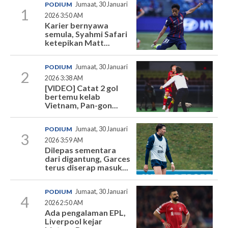
PODIUM
Jumaat, 30 Januari
1
2026 3:50 AM
Karier bernyawa
semula, Syahmi Safari
ketepikan Matt...
PODIUM
Jumaat, 30 Januari
2
2026 3:38 AM
[VIDEO] Catat 2 gol
bertemu kelab
Vietnam, Pan-gon...
PODIUM
Jumaat, 30 Januari
3
2026 3:59 AM
Dilepas sementara
dari digantung, Garces
terus diserap masuk...
PODIUM
Jumaat, 30 Januari
4
2026 2:50 AM
Ada pengalaman EPL,
Liverpool kejar