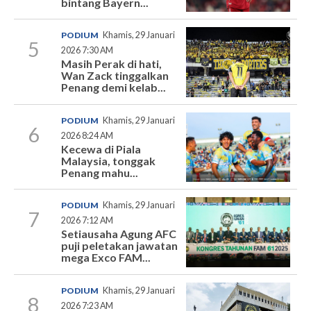
bintang Bayern...
PODIUM
Khamis, 29 Januari
5
2026 7:30 AM
Masih Perak di hati,
Wan Zack tinggalkan
Penang demi kelab...
PODIUM
Khamis, 29 Januari
6
2026 8:24 AM
Kecewa di Piala
Malaysia, tonggak
Penang mahu...
PODIUM
Khamis, 29 Januari
7
2026 7:12 AM
Setiausaha Agung AFC
puji peletakan jawatan
mega Exco FAM...
PODIUM
Khamis, 29 Januari
8
2026 7:23 AM