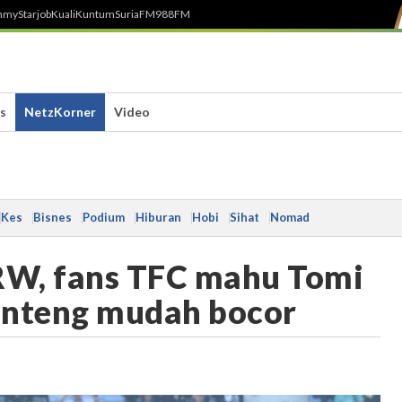
h
myStarjob
Kuali
Kuntum
SuriaFM
988FM
s
NetzKorner
Video
Kes
Bisnes
Podium
Hiburan
Hobi
Sihat
Nomad
RW, fans TFC mahu Tomi
benteng mudah bocor