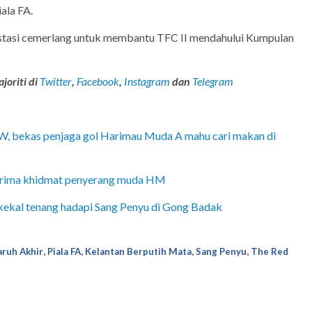
ala FA.
stasi cemerlang untuk membantu TFC II mendahului Kumpulan
joriti di
Twitter
,
Facebook
,
Instagram
dan
Telegram
W, bekas penjaga gol Harimau Muda A mahu cari makan di
erima khidmat penyerang muda HM
kekal tenang hadapi Sang Penyu di Gong Badak
,
,
,
,
ruh Akhir
Piala FA
Kelantan Berputih Mata
Sang Penyu
The Red