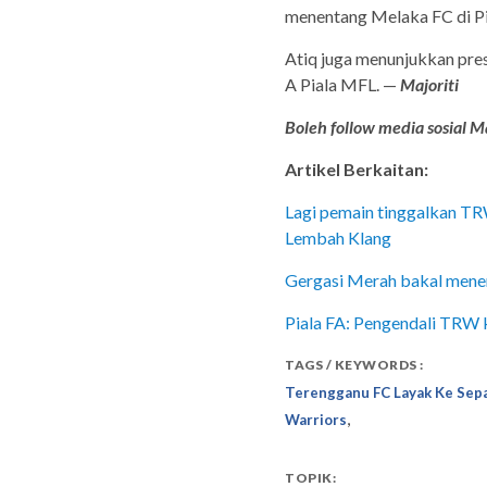
menentang Melaka FC di Pi
Atiq juga menunjukkan pre
A Piala MFL. —
Majoriti
Boleh follow media sosial Ma
Artikel Berkaitan:
Lagi pemain tinggalkan TR
Lembah Klang
Gergasi Merah bakal men
Piala FA: Pengendali TRW 
TAGS / KEYWORDS :
Terengganu FC Layak Ke Sepa
,
Warriors
TOPIK: