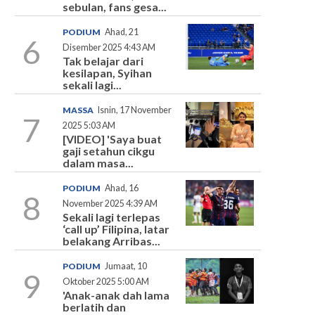
sebulan, fans gesa...
PODIUM
Ahad, 21
6
Disember 2025 4:43 AM
Tak belajar dari
kesilapan, Syihan
sekali lagi...
MASSA
Isnin, 17 November
7
2025 5:03 AM
[VIDEO] 'Saya buat
gaji setahun cikgu
dalam masa...
PODIUM
Ahad, 16
8
November 2025 4:39 AM
Sekali lagi terlepas
‘call up’ Filipina, latar
belakang Arribas...
PODIUM
Jumaat, 10
9
Oktober 2025 5:00 AM
'Anak-anak dah lama
berlatih dan