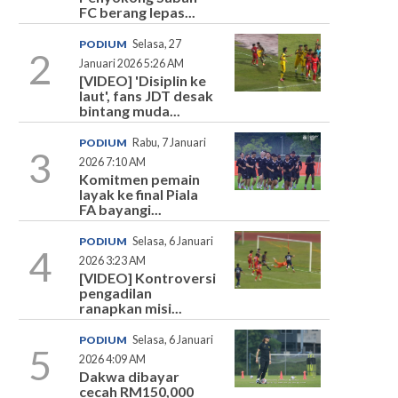
FC berang lepas...
PODIUM
Selasa, 27
2
Januari 2026 5:26 AM
[VIDEO] 'Disiplin ke
laut', fans JDT desak
bintang muda...
PODIUM
Rabu, 7 Januari
3
2026 7:10 AM
Komitmen pemain
layak ke final Piala
FA bayangi...
PODIUM
Selasa, 6 Januari
4
2026 3:23 AM
[VIDEO] Kontroversi
pengadilan
ranapkan misi...
PODIUM
Selasa, 6 Januari
5
2026 4:09 AM
Dakwa dibayar
cecah RM150,000