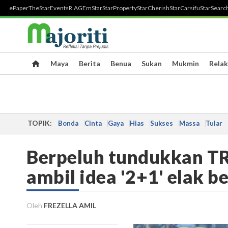
ePaper
TheStar
Events
R.AGE
mStar
StarProperty
StarCherish
StarCarsifu
StarSearc
Maya
Berita
Benua
Sukan
Mukmin
Relak
TOPIK:
Bonda
Cinta
Gaya
Hias
Sukses
Massa
Tular
Berpeluh tundukkan T
ambil idea '2+1' elak 
Oleh
FREZELLA AMIL