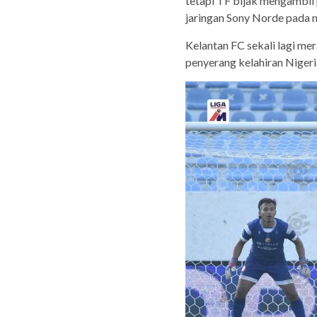
tetapi TF bijak mengambil
jaringan Sony Norde pada m
Kelantan FC sekali lagi me
penyerang kelahiran Nigeri