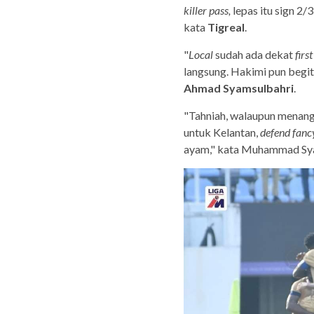
killer pass,
lepas itu sign 2/
kata
Tigreal
.
"
Local
sudah ada dekat
firs
langsung. Hakimi pun begitu
Ahmad Syamsulbahri
.
"Tahniah, walaupun menang
untuk Kelantan,
defend fan
ayam," kata Muhammad Sya