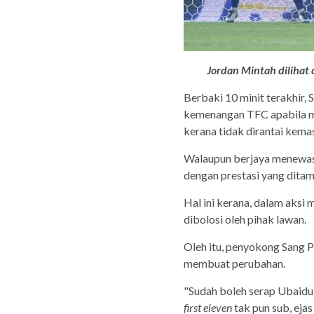
Jordan Mintah diliha
Berbaki 10 minit terakhir,
kemenangan TFC apabila 
kerana tidak dirantai kem
Walaupun berjaya menewas
dengan prestasi yang ditam
Hal ini kerana, dalam aks
dibolosi oleh pihak lawan.
Oleh itu, penyokong Sang 
membuat perubahan.
"Sudah boleh serap Ubaidul
first eleven
tak pun sub, eja