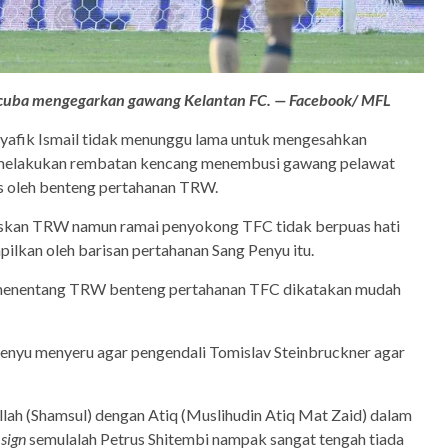
t cuba mengegarkan gawang Kelantan FC. — Facebook/ MFL
 Syafik Ismail tidak menunggu lama untuk mengesahkan
melakukan rembatan kencang menembusi gawang pelawat
as oleh benteng pertahanan TRW.
kan TRW namun ramai penyokong TFC tidak berpuas hati
pilkan oleh barisan pertahanan Sang Penyu itu.
i menentang TRW benteng pertahanan TFC dikatakan mudah
Penyu menyeru agar pengendali Tomislav Steinbruckner agar
lah (Shamsul) dengan Atiq (Muslihudin Atiq Mat Zaid) dalam
s
sign
semulalah Petrus Shitembi nampak sangat tengah tiada