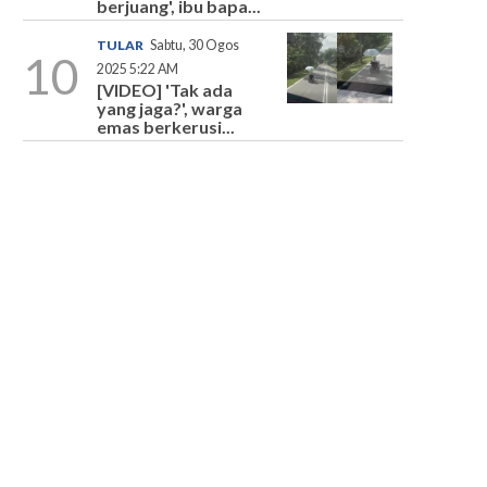
berjuang', ibu bapa...
TULAR
Sabtu, 30 Ogos
10
2025 5:22 AM
[VIDEO] 'Tak ada
yang jaga?', warga
emas berkerusi...