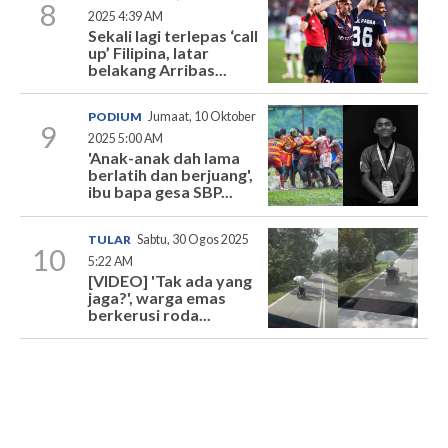
8
2025 4:39 AM
Sekali lagi terlepas ‘call
up’ Filipina, latar
belakang Arribas...
PODIUM
Jumaat, 10 Oktober
9
2025 5:00 AM
'Anak-anak dah lama
berlatih dan berjuang',
ibu bapa gesa SBP...
TULAR
Sabtu, 30 Ogos 2025
10
5:22 AM
[VIDEO] 'Tak ada yang
jaga?', warga emas
berkerusi roda...