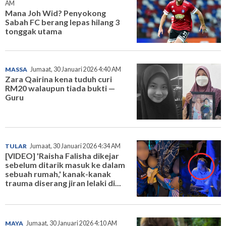
AM
Mana Joh Wid? Penyokong
Sabah FC berang lepas hilang 3
tonggak utama
MASSA
Jumaat, 30 Januari 2026 4:40 AM
Zara Qairina kena tuduh curi
RM20 walaupun tiada bukti —
Guru
TULAR
Jumaat, 30 Januari 2026 4:34 AM
[VIDEO] 'Raisha Falisha dikejar
sebelum ditarik masuk ke dalam
sebuah rumah,' kanak-kanak
trauma diserang jiran lelaki di...
MAYA
Jumaat, 30 Januari 2026 4:10 AM