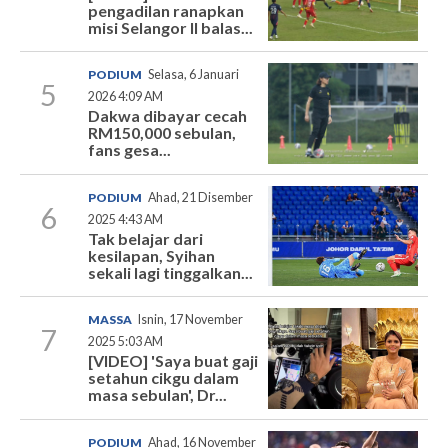
pengadilan ranapkan
misi Selangor II balas...
PODIUM
Selasa, 6 Januari
5
2026 4:09 AM
Dakwa dibayar cecah
RM150,000 sebulan,
fans gesa...
PODIUM
Ahad, 21 Disember
6
2025 4:43 AM
Tak belajar dari
kesilapan, Syihan
sekali lagi tinggalkan...
MASSA
Isnin, 17 November
7
2025 5:03 AM
[VIDEO] 'Saya buat gaji
setahun cikgu dalam
masa sebulan', Dr...
PODIUM
Ahad, 16 November