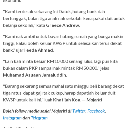
ekonomi.
"Kami terdesak sekarang ini Datuk, hutang bank dah
bertunggak, bulan tiga anak nak sekolah, kena pakai duit untuk
belanja sekolah," kata
Greece Andrew
.
"Kami nak ambil untuk bayar hutang rumah yang bunga makin
tinggi, kalau boleh keluar KWSP untuk selesaikan terus dekat
bank," ujar
I'eeda Ahmad
.
"Lain kali minta keluar RM10,000 senang lulus, lagi pun kita
bukan dalam PKP sampai nak mintak RM50,000," jelas
Muhamad Asuaan Jamaluddin
.
"Barang sekarang semua mahal satu minggu beli barang dekat
tiga ratus, dapat gaji tak cukup, harap dapatlah keluar duit
KWSP untuk kali ini," luah
Khatijah Koa
. —
Majoriti
Boleh follow media sosial Majoriti di
Twitter
,
Facebook
,
Instagram
dan
Telegram