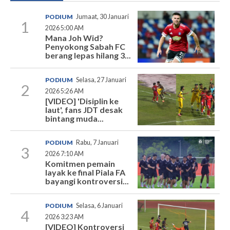
PODIUM
Jumaat, 30 Januari
1
2026 5:00 AM
Mana Joh Wid?
Penyokong Sabah FC
berang lepas hilang 3...
PODIUM
Selasa, 27 Januari
2
2026 5:26 AM
[VIDEO] 'Disiplin ke
laut', fans JDT desak
bintang muda...
PODIUM
Rabu, 7 Januari
3
2026 7:10 AM
Komitmen pemain
layak ke final Piala FA
bayangi kontroversi...
PODIUM
Selasa, 6 Januari
4
2026 3:23 AM
[VIDEO] Kontroversi