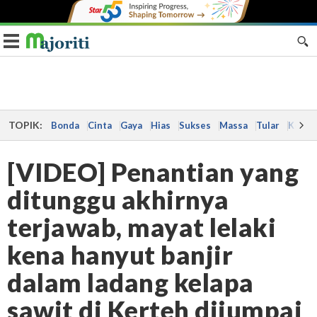
Toggle navigation
TOPIK:
Bonda
Cinta
Gaya
Hias
Sukses
Massa
Tular
Kes
[VIDEO] Penantian yang
ditunggu akhirnya
terjawab, mayat lelaki
kena hanyut banjir
dalam ladang kelapa
sawit di Kerteh dijumpai