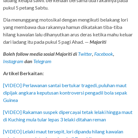
ladang kelapa sawit berkenaan bersama dua rakannya pada
pukul 5 petang Sabtu.
Dia menunggang motosikal dengan mengikuti belakang lori
yang membawa dua rakannya hamun dikatakan tiba-tiba
hilang kawalan lalu dihanyutkan arus deras ketika mahu keluar
dari ladang itu pada pukul 5 pagi Ahad. —
Majoriti
Boleh follow media sosial Majoriti di
Twitter
,
Facebook
,
Instagram
dan
Telegram
Artikel Berkaitan:
[VIDEO] Perlawanan santai bertukar tragedi, puluhan maut
dipijak angkara keputusan kontroversi pengadil bola sepak
Guinea
[VIDEO] Rakaman suspek dipercayai tetak lelaki hingga maut
di Kuching mula tular lepas 3 lelaki ditahan reman
[VIDEO] Lelaki maut tersepit, lori dipandu hilang kawalan