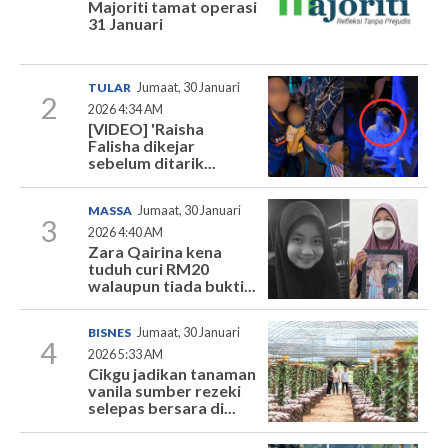
Majoriti tamat operasi
31 Januari
TULAR
Jumaat, 30 Januari
2
2026 4:34 AM
[VIDEO] 'Raisha
Falisha dikejar
sebelum ditarik...
MASSA
Jumaat, 30 Januari
3
2026 4:40 AM
Zara Qairina kena
tuduh curi RM20
walaupun tiada bukti...
BISNES
Jumaat, 30 Januari
4
2026 5:33 AM
Cikgu jadikan tanaman
vanila sumber rezeki
selepas bersara di...