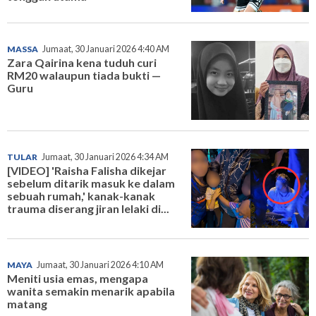
MASSA
Jumaat, 30 Januari 2026 4:40 AM
Zara Qairina kena tuduh curi
RM20 walaupun tiada bukti —
Guru
TULAR
Jumaat, 30 Januari 2026 4:34 AM
[VIDEO] 'Raisha Falisha dikejar
sebelum ditarik masuk ke dalam
sebuah rumah,' kanak-kanak
trauma diserang jiran lelaki di...
MAYA
Jumaat, 30 Januari 2026 4:10 AM
Meniti usia emas, mengapa
wanita semakin menarik apabila
matang