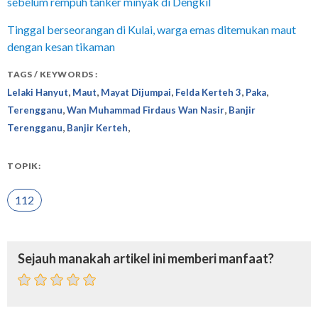
sebelum rempuh tanker minyak di Dengkil
Tinggal berseorangan di Kulai, warga emas ditemukan maut
dengan kesan tikaman
TAGS / KEYWORDS :
,
,
,
,
,
Lelaki Hanyut
Maut
Mayat Dijumpai
Felda Kerteh 3
Paka
,
,
Terengganu
Wan Muhammad Firdaus Wan Nasir
Banjir
,
,
Terengganu
Banjir Kerteh
TOPIK:
112
Sejauh manakah artikel ini memberi manfaat?