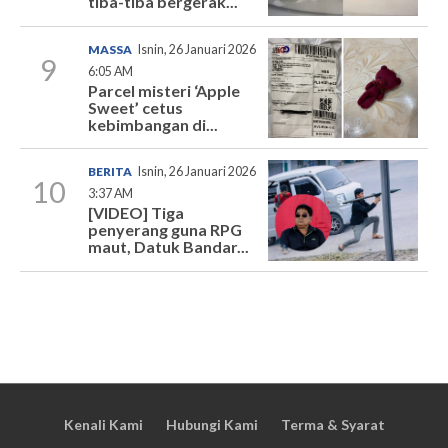
tiba-tiba bergerak...
MASSA
Isnin, 26 Januari 2026
9
6:05 AM
Parcel misteri ‘Apple
Sweet’ cetus
kebimbangan di...
BERITA
Isnin, 26 Januari 2026
10
3:37 AM
[VIDEO] Tiga
penyerang guna RPG
maut, Datuk Bandar...
Kenali Kami
Hubungi Kami
Terma & Syarat