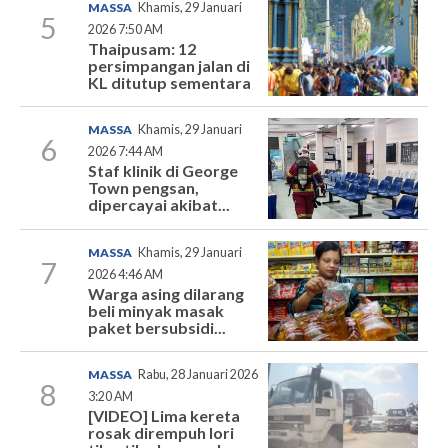
MASSA
Khamis, 29 Januari
5
2026 7:50 AM
Thaipusam: 12
persimpangan jalan di
KL ditutup sementara
MASSA
Khamis, 29 Januari
6
2026 7:44 AM
Staf klinik di George
Town pengsan,
dipercayai akibat...
MASSA
Khamis, 29 Januari
7
2026 4:46 AM
Warga asing dilarang
beli minyak masak
paket bersubsidi...
MASSA
Rabu, 28 Januari 2026
8
3:20 AM
[VIDEO] Lima kereta
rosak dirempuh lori