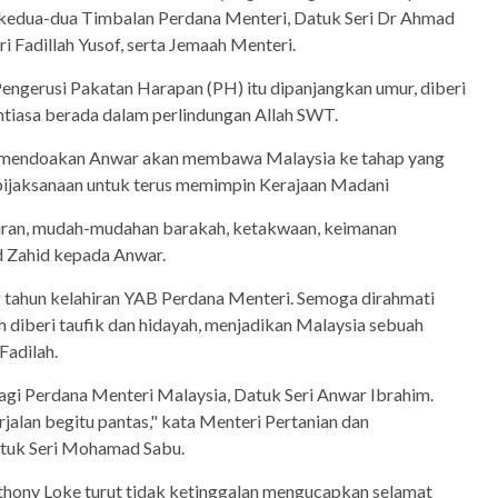
da kedua-dua Timbalan Perdana Menteri, Datuk Seri Dr Ahmad
i Fadillah Yusof, serta Jemaah Menteri.
ngerusi Pakatan Harapan (PH) itu dipanjangkan umur, diberi
ntiasa berada dalam perlindungan Allah SWT.
n mendoakan Anwar akan membawa Malaysia ke tahap yang
kebijaksanaan untuk terus memimpin Kerajaan Madani
hiran, mudah-mudahan barakah, ketakwaan, keimanan
 Zahid kepada Anwar.
tahun kelahiran YAB Perdana Menteri. Semoga dirahmati
ah diberi taufik dan hidayah, menjadikan Malaysia sebuah
Fadilah.
agi Perdana Menteri Malaysia, Datuk Seri Anwar Ibrahim.
rjalan begitu pantas," kata Menteri Pertanian dan
tuk Seri Mohamad Sabu.
hony Loke turut tidak ketinggalan mengucapkan selamat