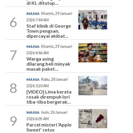
di KL ditutup...
MASSA
Khamis, 29 Januari
6
2026 7:44 AM
Staf klinik di George
Town pengsan,
dipercayai akibat...
MASSA
Khamis, 29 Januari
7
2026 4:46 AM
Warga asing
dilarang beli minyak
masak paket...
MASSA
Rabu, 28 Januari
8
2026 3:20 AM
[VIDEO] Lima kereta
rosak dirempuh lori
tiba-tiba bergerak...
MASSA
Isnin, 26 Januari
9
2026 6:05 AM
Parcel misteri ‘Apple
Sweet’ cetus