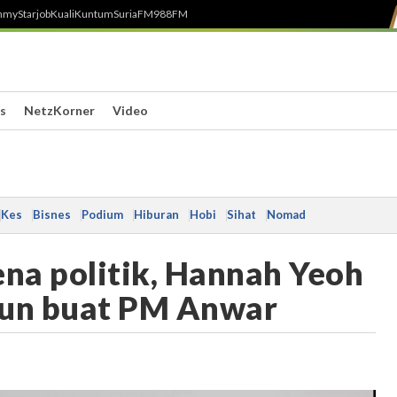
h
myStarjob
Kuali
Kuntum
SuriaFM
988FM
s
NetzKorner
Video
Kes
Bisnes
Podium
Hiburan
Hobi
Sihat
Nomad
ena politik, Hannah Yeoh
hun buat PM Anwar