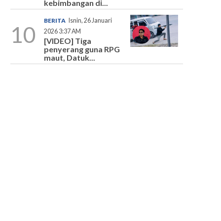
kebimbangan di...
BERITA
Isnin, 26 Januari
10
2026 3:37 AM
[VIDEO] Tiga
penyerang guna RPG
maut, Datuk...