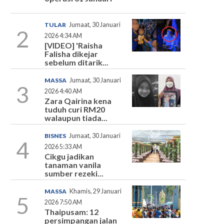
TULAR
Jumaat, 30 Januari
2
2026 4:34 AM
[VIDEO] 'Raisha
Falisha dikejar
sebelum ditarik...
MASSA
Jumaat, 30 Januari
3
2026 4:40 AM
Zara Qairina kena
tuduh curi RM20
walaupun tiada...
BISNES
Jumaat, 30 Januari
4
2026 5:33 AM
Cikgu jadikan
tanaman vanila
sumber rezeki...
MASSA
Khamis, 29 Januari
5
2026 7:50 AM
Thaipusam: 12
persimpangan jalan