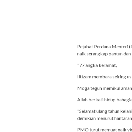
Pejabat Perdana Menteri 
naik serangkap pantun dan 
"77 angka keramat,
Iltizam membara seiring usi
Moga teguh memikul aman
Allah berkati hidup bahagia
"Selamat ulang tahun kelah
demikian menurut hantaran 
PMO turut memuat naik vid