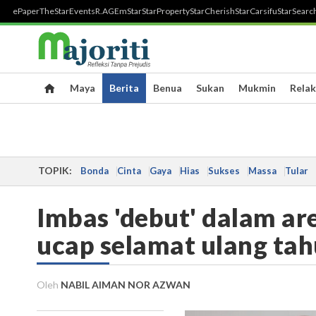
ePaper
TheStar
Events
R.AGE
mStar
StarProperty
StarCherish
StarCarsifu
StarSearc
Maya
Berita
Benua
Sukan
Mukmin
Relak
TOPIK:
Bonda
Cinta
Gaya
Hias
Sukses
Massa
Tular
Imbas 'debut' dalam ar
ucap selamat ulang ta
Oleh
NABIL AIMAN NOR AZWAN