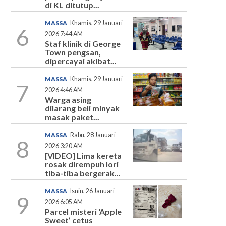
di KL ditutup...
MASSA
Khamis, 29 Januari
6
2026 7:44 AM
Staf klinik di George
Town pengsan,
dipercayai akibat...
MASSA
Khamis, 29 Januari
7
2026 4:46 AM
Warga asing
dilarang beli minyak
masak paket...
MASSA
Rabu, 28 Januari
8
2026 3:20 AM
[VIDEO] Lima kereta
rosak dirempuh lori
tiba-tiba bergerak...
MASSA
Isnin, 26 Januari
9
2026 6:05 AM
Parcel misteri ‘Apple
Sweet’ cetus