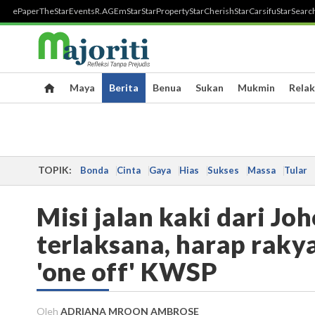
ePaper
TheStar
Events
R.AGE
mStar
StarProperty
StarCherish
StarCarsifu
StarSearc
Maya
Berita
Benua
Sukan
Mukmin
Relak
TOPIK:
Bonda
Cinta
Gaya
Hias
Sukses
Massa
Tular
Misi jalan kaki dari Jo
terlaksana, harap raky
'one off' KWSP
Oleh
ADRIANA MROON AMBROSE