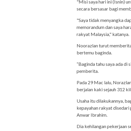
"Misi saya hari ini (Isni
secara bersasar bagi memba
"Saya tidak menyangka da
memorandum dan saya hara
rakyat Malaysia," katanya.
Noorazlan turut memberita
bertemu baginda.
“Baginda tahu saya ada di 
pemberita.
Pada 29 Mac lalu, Norazla
berjalan kaki sejauh 312 ki
Usaha itu dilakukannya, 
kepayahan rakyat disedari 
Anwar Ibrahim.
Dia kehilangan pekerjaan s