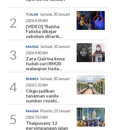
TULAR
Jumaat, 30 Januari
2
2026 4:34 AM
[VIDEO] 'Raisha
Falisha dikejar
sebelum ditarik...
MASSA
Jumaat, 30 Januari
3
2026 4:40 AM
Zara Qairina kena
tuduh curi RM20
walaupun tiada...
BISNES
Jumaat, 30 Januari
4
2026 5:33 AM
Cikgu jadikan
tanaman vanila
sumber rezeki...
MASSA
Khamis, 29 Januari
5
2026 7:50 AM
Thaipusam: 12
persimpangan jalan