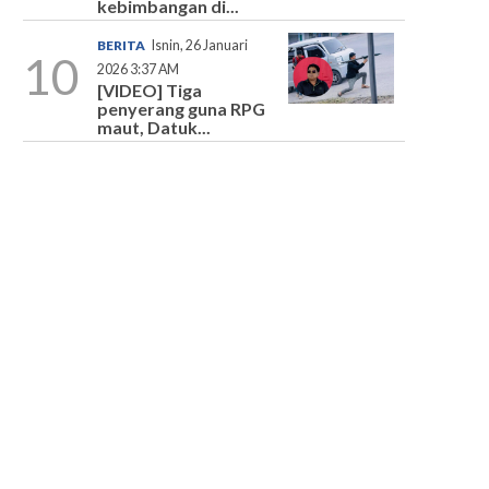
kebimbangan di...
BERITA
Isnin, 26 Januari
10
2026 3:37 AM
[VIDEO] Tiga
penyerang guna RPG
maut, Datuk...