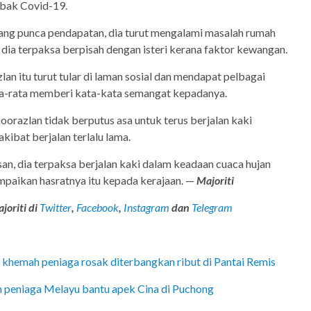
abak Covid-19.
lang punca pendapatan, dia turut mengalami masalah rumah
ia terpaksa berpisah dengan isteri kerana faktor kewangan.
an itu turut tular di laman sosial dan mendapat pelbagai
ata-rata memberi kata-kata semangat kepadanya.
oorazlan tidak berputus asa untuk terus berjalan kaki
kibat berjalan terlalu lama.
n, dia terpaksa berjalan kaki dalam keadaan cuaca hujan
paikan hasratnya itu kepada kerajaan. —
Majoriti
joriti di
Twitter
,
Facebook
,
Instagram
dan
Telegram
hemah peniaga rosak diterbangkan ribut di Pantai Remis
h peniaga Melayu bantu apek Cina di Puchong