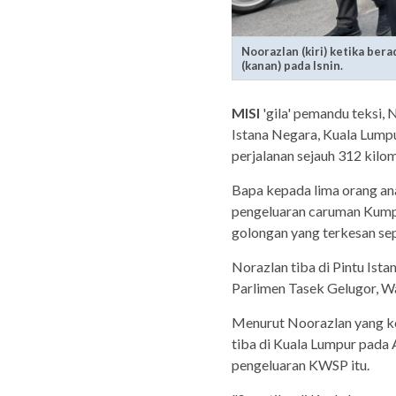
Noorazlan (kiri) ketika ber
(kanan) pada Isnin.
MISI
'gila' pemandu teksi, N
Istana Negara, Kuala Lumpu
perjalanan sejauh 312 kilom
Bapa kepada lima orang a
pengeluaran caruman Kump
golongan yang terkesan sep
Norazlan tiba di Pintu Ista
Parlimen Tasek Gelugor, W
Menurut Noorazlan yang ke
tiba di Kuala Lumpur pada 
pengeluaran KWSP itu.