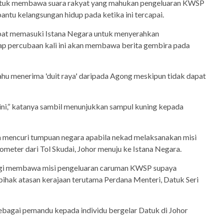
n) untuk membawa suara rakyat yang mahukan pengeluaran KWSP
ntu kelangsungan hidup pada ketika ini tercapai.
pat memasuki Istana Negara untuk menyerahkan
p percubaan kali ini akan membawa berita gembira pada
hu menerima 'duit raya' daripada Agong meskipun tidak dapat
sini,” katanya sambil menunjukkan sampul kuning kepada
n mencuri tumpuan negara apabila nekad melaksanakan misi
lometer dari Tol Skudai, Johor menuju ke Istana Negara.
bagi membawa misi pengeluaran caruman KWSP supaya
pihak atasan kerajaan terutama Perdana Menteri, Datuk Seri
ebagai pemandu kepada individu bergelar Datuk di Johor