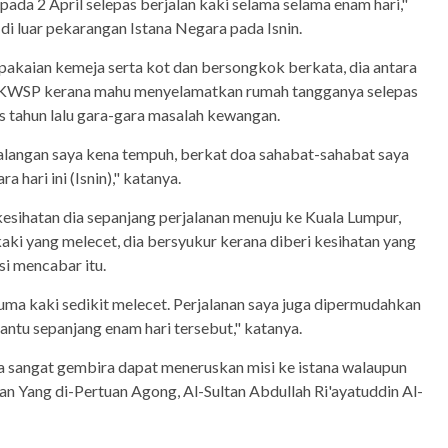
pada 2 April selepas berjalan kaki selama selama enam hari,"
i luar pekarangan Istana Negara pada Isnin.
akaian kemeja serta kot dan bersongkok berkata, dia antara
n KWSP kerana mahu menyelamatkan rumah tangganya selepas
s tahun lalu gara-gara masalah kewangan.
alangan saya kena tempuh, berkat doa sahabat-sahabat saya
 hari ini (Isnin)," katanya.
esihatan dia sepanjang perjalanan menuju ke Kuala Lumpur,
kaki yang melecet, dia bersyukur kerana diberi kesihatan yang
i mencabar itu.
 cuma kaki sedikit melecet. Perjalanan saya juga dipermudahkan
ntu sepanjang enam hari tersebut," katanya.
a sangat gembira dapat meneruskan misi ke istana walaupun
n Yang di-Pertuan Agong, Al-Sultan Abdullah Ri'ayatuddin Al-