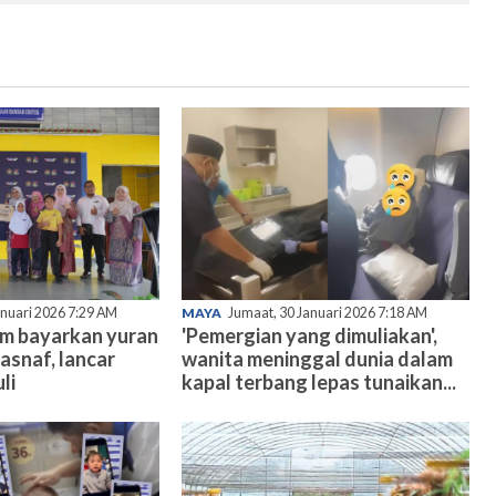
anuari 2026 7:29 AM
MAYA
Jumaat, 30 Januari 2026 7:18 AM
am bayarkan yuran
'Pemergian yang dimuliakan',
asnaf, lancar
wanita meninggal dunia dalam
li
kapal terbang lepas tunaikan...