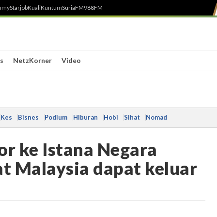
h
myStarjob
Kuali
Kuntum
SuriaFM
988FM
s
NetzKorner
Video
Kes
Bisnes
Podium
Hiburan
Hobi
Sihat
Nomad
hor ke Istana Negara
at Malaysia dapat keluar