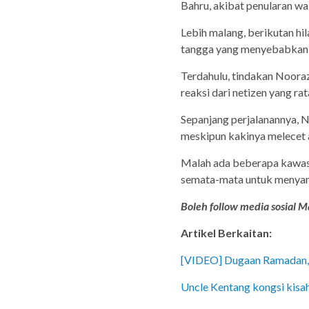
Bahru, akibat penularan w
Lebih malang, berikutan hi
tangga yang menyebabkan d
Terdahulu, tindakan Noorazl
reaksi dari netizen yang r
Sepanjang perjalanannya, N
meskipun kakinya melecet a
Malah ada beberapa kawasa
semata-mata untuk menyam
Boleh follow media sosial Ma
Artikel Berkaitan:
[VIDEO] Dugaan Ramadan, k
Uncle Kentang kongsi kisa