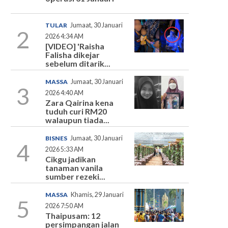
TULAR
Jumaat, 30 Januari
2
2026 4:34 AM
[VIDEO] 'Raisha
Falisha dikejar
sebelum ditarik...
MASSA
Jumaat, 30 Januari
3
2026 4:40 AM
Zara Qairina kena
tuduh curi RM20
walaupun tiada...
BISNES
Jumaat, 30 Januari
4
2026 5:33 AM
Cikgu jadikan
tanaman vanila
sumber rezeki...
MASSA
Khamis, 29 Januari
5
2026 7:50 AM
Thaipusam: 12
persimpangan jalan