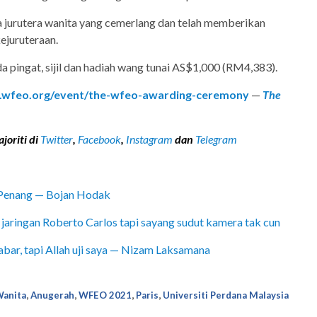
a jurutera wanita yang cemerlang dan telah memberikan
ejuruteraan.
da pingat, sijil dan hadiah wang tunai AS$1,000 (RM4,383).
wfeo.org/event/the-wfeo-awarding-ceremony
—
The
joriti di
Twitter
,
Facebook
,
Instagram
dan
Telegram
 Penang — Bojan Hodak
aringan Roberto Carlos tapi sayang sudut kamera tak cun
bar, tapi Allah uji saya — Nizam Laksamana
,
,
,
,
Wanita
Anugerah
WFEO 2021
Paris
Universiti Perdana Malaysia