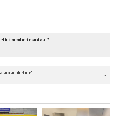
el ini memberi manfaat?
lam artikel ini?