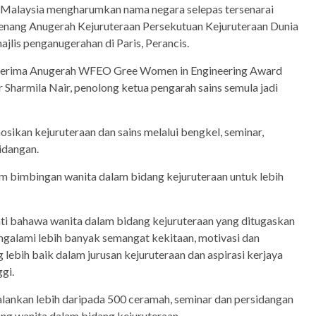
a Malaysia mengharumkan nama negara selepas tersenarai
enang Anugerah Kejuruteraan Persekutuan Kejuruteraan Dunia
lis penganugerahan di Paris, Perancis.
enerima Anugerah WFEO Gree Women in Engineering Award
 Sharmila Nair, penolong ketua pengarah sains semula jadi
ikan kejuruteraan dan sains melalui bengkel, seminar,
idangan.
 bimbingan wanita dalam bidang kejuruteraan untuk lebih
ati bahawa wanita dalam bidang kejuruteraan yang ditugaskan
ngalami lebih banyak semangat kekitaan, motivasi dan
 lebih baik dalam jurusan kejuruteraan dan aspirasi kerjaya
ggi.
alankan lebih daripada 500 ceramah, seminar dan persidangan
g wanita dalam bidang kejuruteraan.