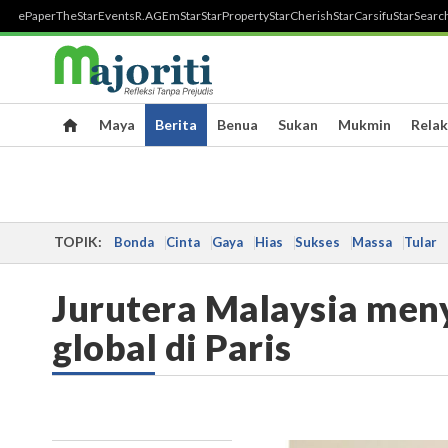
ePaper
TheStar
Events
R.AGE
mStar
StarProperty
StarCherish
StarCarsifu
StarSearc
Maya
Berita
Benua
Sukan
Mukmin
Relak
TOPIK:
Bonda
Cinta
Gaya
Hias
Sukses
Massa
Tular
Jurutera Malaysia men
global di Paris