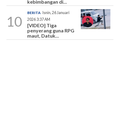
kebimbangan di...
BERITA
Isnin, 26 Januari
10
2026 3:37 AM
[VIDEO] Tiga
penyerang guna RPG
maut, Datuk...