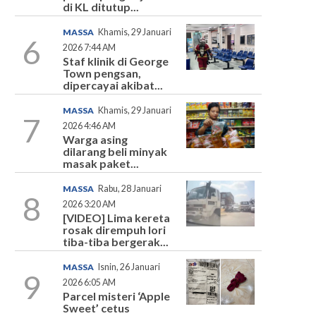
di KL ditutup...
MASSA
Khamis, 29 Januari
6
2026 7:44 AM
Staf klinik di George
Town pengsan,
dipercayai akibat...
MASSA
Khamis, 29 Januari
7
2026 4:46 AM
Warga asing
dilarang beli minyak
masak paket...
MASSA
Rabu, 28 Januari
8
2026 3:20 AM
[VIDEO] Lima kereta
rosak dirempuh lori
tiba-tiba bergerak...
MASSA
Isnin, 26 Januari
9
2026 6:05 AM
Parcel misteri ‘Apple
Sweet’ cetus