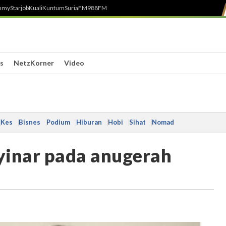
h
myStarjob
Kuali
Kuntum
SuriaFM
988FM
s
NetzKorner
Video
Kes
Bisnes
Podium
Hiburan
Hobi
Sihat
Nomad
yinar pada anugerah