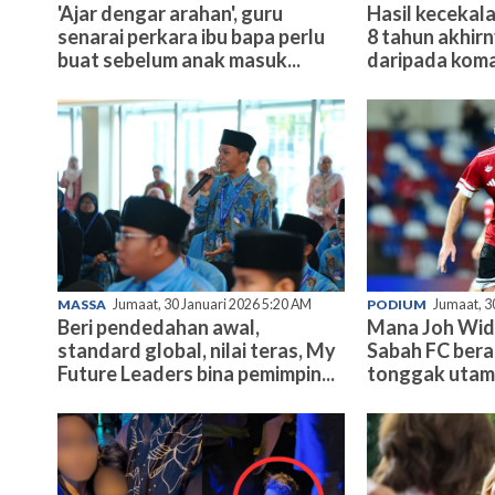
'Ajar dengar arahan', guru
Hasil kecekala
senarai perkara ibu bapa perlu
8 tahun akhir
buat sebelum anak masuk...
daripada koma
MASSA
Jumaat, 30 Januari 2026 5:20 AM
PODIUM
Jumaat, 3
Beri pendedahan awal,
Mana Joh Wid
standard global, nilai teras, My
Sabah FC bera
Future Leaders bina pemimpin...
tonggak uta