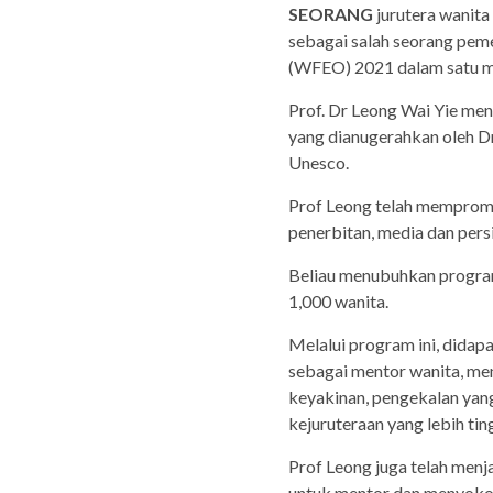
SEORANG
jurutera wanit
sebagai salah seorang pem
(WFEO) 2021 dalam satu maj
Prof. Dr Leong Wai Yie m
yang dianugerahkan oleh Dr
Unesco.
Prof Leong telah mempromos
penerbitan, media dan pers
Beliau menubuhkan program
1,000 wanita.
Melalui program ini, didap
sebagai mentor wanita, me
keyakinan, pengekalan yang
kejuruteraan yang lebih tin
Prof Leong juga telah menj
untuk mentor dan menyokon