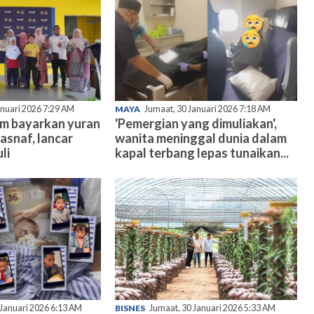
anuari 2026 7:29 AM
MAYA
Jumaat, 30 Januari 2026 7:18 AM
am bayarkan yuran
'Pemergian yang dimuliakan',
asnaf, lancar
wanita meninggal dunia dalam
li
kapal terbang lepas tunaikan...
 Januari 2026 6:13 AM
BISNES
Jumaat, 30 Januari 2026 5:33 AM