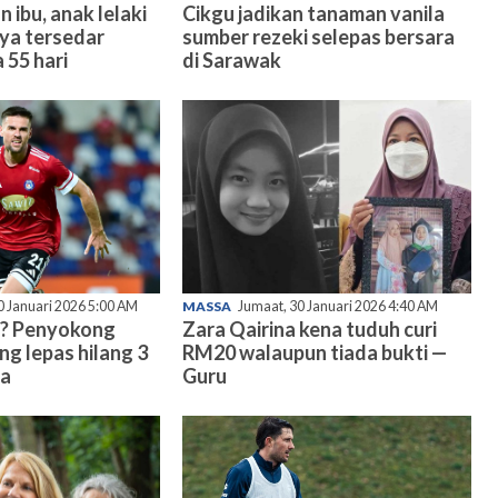
n ibu, anak lelaki
Cikgu jadikan tanaman vanila
nya tersedar
sumber rezeki selepas bersara
 55 hari
di Sarawak
0 Januari 2026 5:00 AM
MASSA
Jumaat, 30 Januari 2026 4:40 AM
? Penyokong
Zara Qairina kena tuduh curi
ng lepas hilang 3
RM20 walaupun tiada bukti —
ma
Guru