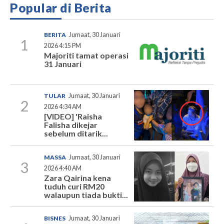
Popular di Berita
BERITA
Jumaat, 30 Januari
1
2026 4:15 PM
Majoriti tamat operasi
31 Januari
TULAR
Jumaat, 30 Januari
2
2026 4:34 AM
[VIDEO] 'Raisha
Falisha dikejar
sebelum ditarik...
MASSA
Jumaat, 30 Januari
3
2026 4:40 AM
Zara Qairina kena
tuduh curi RM20
walaupun tiada bukti...
BISNES
Jumaat, 30 Januari