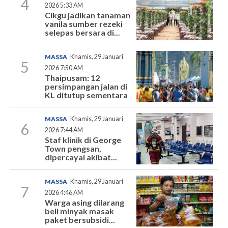
4
2026 5:33 AM
Cikgu jadikan tanaman
vanila sumber rezeki
selepas bersara di...
MASSA
Khamis, 29 Januari
5
2026 7:50 AM
Thaipusam: 12
persimpangan jalan di
KL ditutup sementara
MASSA
Khamis, 29 Januari
6
2026 7:44 AM
Staf klinik di George
Town pengsan,
dipercayai akibat...
MASSA
Khamis, 29 Januari
7
2026 4:46 AM
Warga asing dilarang
beli minyak masak
paket bersubsidi...