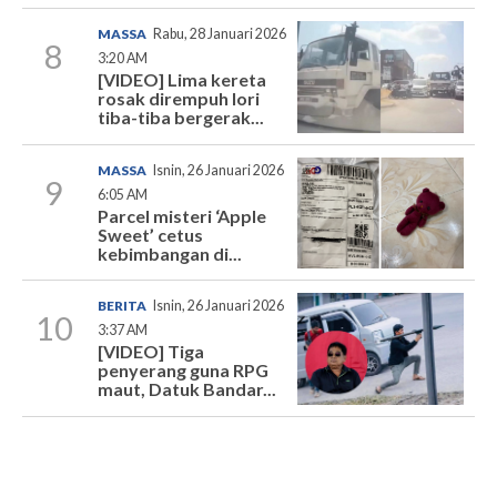
MASSA
Rabu, 28 Januari 2026
8
3:20 AM
[VIDEO] Lima kereta
rosak dirempuh lori
tiba-tiba bergerak...
MASSA
Isnin, 26 Januari 2026
9
6:05 AM
Parcel misteri ‘Apple
Sweet’ cetus
kebimbangan di...
BERITA
Isnin, 26 Januari 2026
10
3:37 AM
[VIDEO] Tiga
penyerang guna RPG
maut, Datuk Bandar...