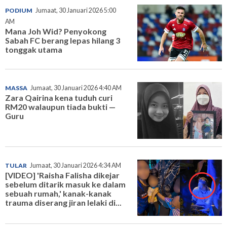
PODIUM
Jumaat, 30 Januari 2026 5:00
AM
Mana Joh Wid? Penyokong
Sabah FC berang lepas hilang 3
tonggak utama
MASSA
Jumaat, 30 Januari 2026 4:40 AM
Zara Qairina kena tuduh curi
RM20 walaupun tiada bukti —
Guru
TULAR
Jumaat, 30 Januari 2026 4:34 AM
[VIDEO] 'Raisha Falisha dikejar
sebelum ditarik masuk ke dalam
sebuah rumah,' kanak-kanak
trauma diserang jiran lelaki di...