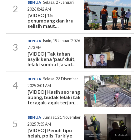
BENUA
Selasa, 27 Januari
2
2026 8:42 AM
[VIDEO] 15
penumpang dan kru
selisih maut...
BENUA
Isnin, 19 Januari 2026
3
7:23 AM
[VIDEO] Tak tahan
asyik kena 'pau' duit,
lelaki sumbat jasad...
BENUA
Selasa, 23 Disember
4
2025 3:01 AM
[VIDEO] Kasih seorang
abang, budak lelaki tak
teragak-agak terjun...
BENUA
Jumaat, 21 November
5
2025 7:35 AM
[VIDEO] Penuh tipu
helah, polis Turkiye