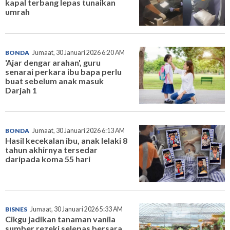
kapal terbang lepas tunaikan
umrah
BONDA
Jumaat, 30 Januari 2026 6:20 AM
'Ajar dengar arahan', guru
senarai perkara ibu bapa perlu
buat sebelum anak masuk
Darjah 1
BONDA
Jumaat, 30 Januari 2026 6:13 AM
Hasil kecekalan ibu, anak lelaki 8
tahun akhirnya tersedar
daripada koma 55 hari
BISNES
Jumaat, 30 Januari 2026 5:33 AM
Cikgu jadikan tanaman vanila
sumber rezeki selepas bersara