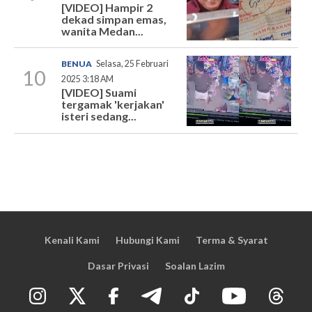
[VIDEO] Hampir 2
dekad simpan emas,
wanita Medan...
BENUA
Selasa, 25 Februari
10
2025 3:18 AM
[VIDEO] Suami
tergamak 'kerjakan'
isteri sedang...
Kenali Kami
Hubungi Kami
Terma & Syarat
Dasar Privasi
Soalan Lazim