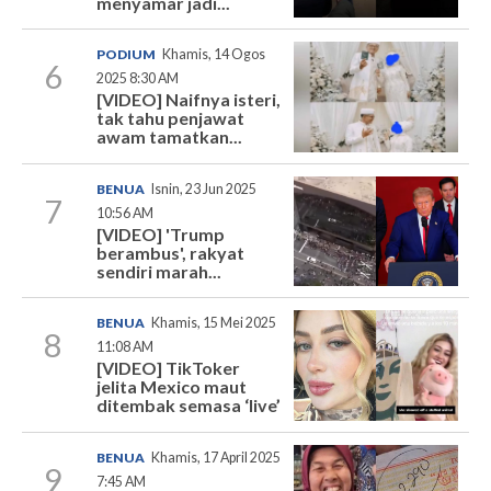
menyamar jadi...
PODIUM
Khamis, 14 Ogos
6
2025 8:30 AM
[VIDEO] Naifnya isteri,
tak tahu penjawat
awam tamatkan...
BENUA
Isnin, 23 Jun 2025
7
10:56 AM
[VIDEO] 'Trump
berambus', rakyat
sendiri marah...
BENUA
Khamis, 15 Mei 2025
8
11:08 AM
[VIDEO] TikToker
jelita Mexico maut
ditembak semasa ‘live’
BENUA
Khamis, 17 April 2025
9
7:45 AM