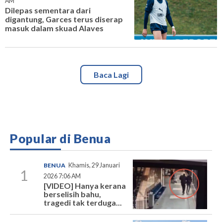
AM
Dilepas sementara dari
digantung, Garces terus diserap
masuk dalam skuad Alaves
Baca Lagi
Popular di Benua
BENUA
Khamis, 29 Januari
1
2026 7:06 AM
[VIDEO] Hanya kerana
berselisih bahu,
tragedi tak terduga...