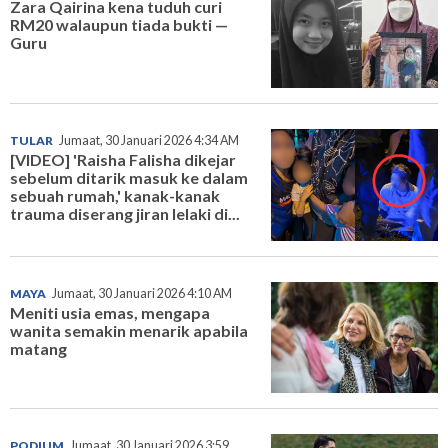
Zara Qairina kena tuduh curi
RM20 walaupun tiada bukti —
Guru
TULAR
Jumaat, 30 Januari 2026 4:34 AM
[VIDEO] 'Raisha Falisha dikejar
sebelum ditarik masuk ke dalam
sebuah rumah,' kanak-kanak
trauma diserang jiran lelaki di...
MAYA
Jumaat, 30 Januari 2026 4:10 AM
Meniti usia emas, mengapa
wanita semakin menarik apabila
matang
PODIUM
Jumaat, 30 Januari 2026 3:59