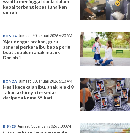
wanita meninggal dunia dalam
kapal terbang lepas tunaikan
umrah
BONDA
Jumaat, 30 Januari 2026 6:20 AM
'Ajar dengar arahan', guru
senarai perkara ibu bapa perlu
buat sebelum anak masuk
Darjah 1
BONDA
Jumaat, 30 Januari 2026 6:13 AM
Hasil kecekalan ibu, anak lelaki 8
tahun akhirnya tersedar
daripada koma 55 hari
BISNES
Jumaat, 30 Januari 2026 5:33 AM
Cikgu jadikan tanaman vanila