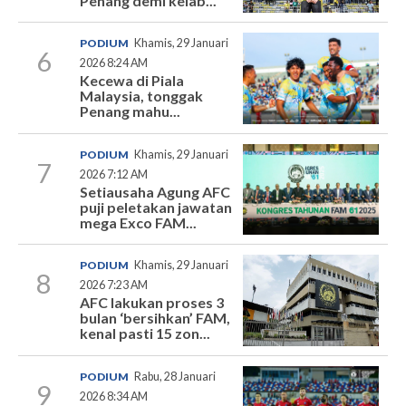
Penang demi kelab...
PODIUM
Khamis, 29 Januari
6
2026 8:24 AM
Kecewa di Piala
Malaysia, tonggak
Penang mahu...
PODIUM
Khamis, 29 Januari
7
2026 7:12 AM
Setiausaha Agung AFC
puji peletakan jawatan
mega Exco FAM...
PODIUM
Khamis, 29 Januari
8
2026 7:23 AM
AFC lakukan proses 3
bulan ‘bersihkan’ FAM,
kenal pasti 15 zon...
PODIUM
Rabu, 28 Januari
9
2026 8:34 AM