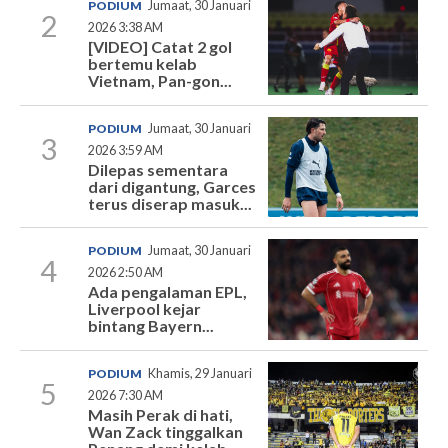
PODIUM
Jumaat, 30 Januari
2
2026 3:38 AM
[VIDEO] Catat 2 gol
bertemu kelab
Vietnam, Pan-gon...
PODIUM
Jumaat, 30 Januari
3
2026 3:59 AM
Dilepas sementara
dari digantung, Garces
terus diserap masuk...
PODIUM
Jumaat, 30 Januari
4
2026 2:50 AM
Ada pengalaman EPL,
Liverpool kejar
bintang Bayern...
PODIUM
Khamis, 29 Januari
5
2026 7:30 AM
Masih Perak di hati,
Wan Zack tinggalkan