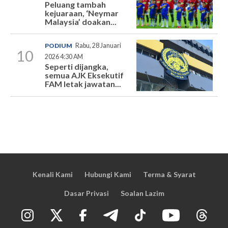
Peluang tambah
kejuaraan, ‘Neymar
Malaysia’ doakan...
PODIUM
Rabu, 28 Januari
10
2026 4:30 AM
Seperti dijangka,
semua AJK Eksekutif
FAM letak jawatan...
Kenali Kami
Hubungi Kami
Terma & Syarat
Dasar Privasi
Soalan Lazim