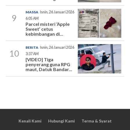
MASSA
Isnin, 26 Januari 2026
9
6:05 AM
Parcel misteri ‘Apple
Sweet’ cetus
kebimbangan di...
BERITA
Isnin, 26 Januari 2026
10
3:37 AM
[VIDEO] Tiga
penyerang guna RPG
maut, Datuk Bandar...
Kenali Kami
Hubungi Kami
Terma & Syarat