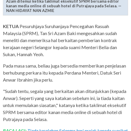
Azam ditemui ketika taklimat eksekutif SPRM bersama editor
kanan media online di sebuah hotel di Putrajaya pada Selasa. —
NAN HIDAYAT NAN AZMIE
KETUA
Pesuruhjaya Suruhanjaya Pencegahan Rasuah
Malaysia (SPRM), Tan Sri Azam Baki mengesahkan sudah
meneliti dan memeriksa hal berkaitan pemberian kontrak
kerajaan negeri Selangor kepada suami Menteri Belia dan
Sukan, Hannah Yeoh.
Pada masa sama, beliau juga bersedia memberikan penjelasan
berhubung perkara itu kepada Perdana Menteri, Datuk Seri
Anwar Ibrahim jika perlu.
"Sudah tentu, segala yang berkaitan akan ditunjukkan (kepada
Anwar). Seperti yang saya katakan sebelum ini, ia tiada kaitan
untuk memulakan siasatan," katanya ketika taklimat eksekutif
SPRM bersama editor kanan media online di sebuah hotel di
Putrajaya pada Selasa.
BACA LAGI:
Tiada kesalahan Selangor beri projek kepada syarikat