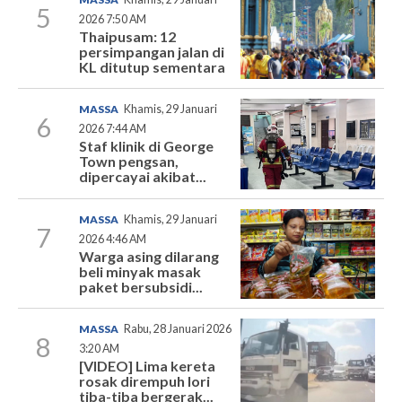
5
2026 7:50 AM
Thaipusam: 12
persimpangan jalan di
KL ditutup sementara
MASSA
Khamis, 29 Januari
6
2026 7:44 AM
Staf klinik di George
Town pengsan,
dipercayai akibat...
MASSA
Khamis, 29 Januari
7
2026 4:46 AM
Warga asing dilarang
beli minyak masak
paket bersubsidi...
MASSA
Rabu, 28 Januari 2026
8
3:20 AM
[VIDEO] Lima kereta
rosak dirempuh lori
tiba-tiba bergerak...