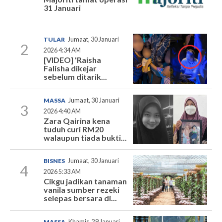
31 Januari
TULAR
Jumaat, 30 Januari
2
2026 4:34 AM
[VIDEO] 'Raisha
Falisha dikejar
sebelum ditarik...
MASSA
Jumaat, 30 Januari
3
2026 4:40 AM
Zara Qairina kena
tuduh curi RM20
walaupun tiada bukti...
BISNES
Jumaat, 30 Januari
4
2026 5:33 AM
Cikgu jadikan tanaman
vanila sumber rezeki
selepas bersara di...
MASSA
Khamis, 29 Januari