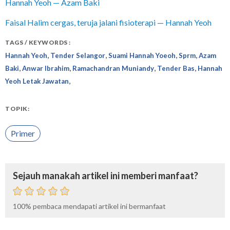
Hannah Yeoh — Azam Baki
Faisal Halim cergas, teruja jalani fisioterapi — Hannah Yeoh
TAGS / KEYWORDS :
,
,
,
,
Hannah Yeoh
Tender Selangor
Suami Hannah Yoeoh
Sprm
Azam
,
,
,
,
Baki
Anwar Ibrahim
Ramachandran Muniandy
Tender Bas
Hannah
,
Yeoh Letak Jawatan
TOPIK:
Primer
Sejauh manakah artikel ini memberi manfaat?
100%
pembaca mendapati artikel ini bermanfaat