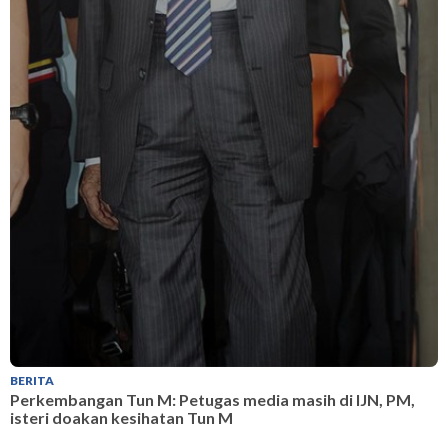
BERITA
B
Perkembangan Tun M: Petugas media masih di IJN, PM,
P
isteri doakan kesihatan Tun M
i