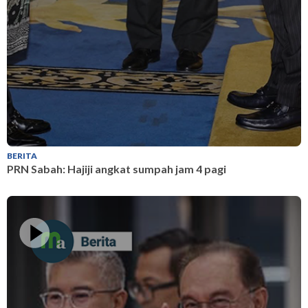
BERITA
B
PRN Sabah: Hajiji angkat sumpah jam 4 pagi
P