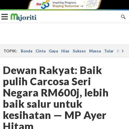
Toggle navigation
TOPIK:
Bonda
Cinta
Gaya
Hias
Sukses
Massa
Tular
Kes
Dewan Rakyat: Baik
pulih Carcosa Seri
Negara RM600j, lebih
baik salur untuk
kesihatan — MP Ayer
Hitam