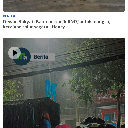
BERITA
B
Dewan Rakyat: Bantuan banjir RM7j untuk mangsa,
D
kerajaan salur segera - Nancy
d