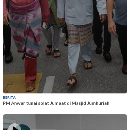
BERITA
B
PM Anwar tunai solat Jumaat di Masjid Jumhuriah
P