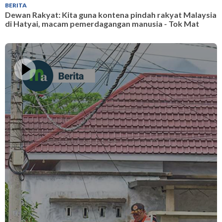
BERITA
B
Dewan Rakyat: Kita guna kontena pindah rakyat Malaysia
D
di Hatyai, macam pemerdagangan manusia - Tok Mat
k