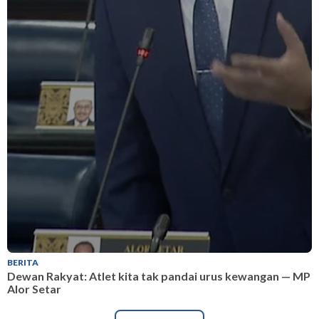
BERITA
B
Dewan Rakyat: Atlet kita tak pandai urus kewangan — MP
D
Alor Setar
A