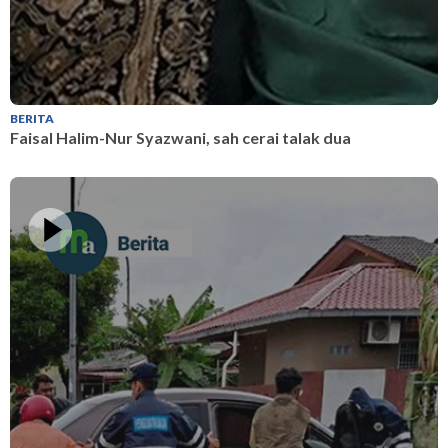
BERITA
B
Faisal Halim-Nur Syazwani, sah cerai talak dua
F