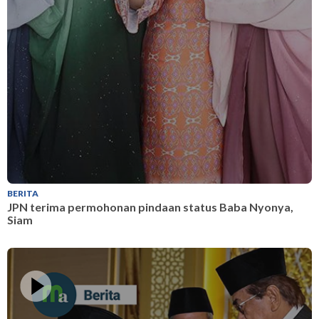
BERITA
B
JPN terima permohonan pindaan status Baba Nyonya,
J
Siam
S