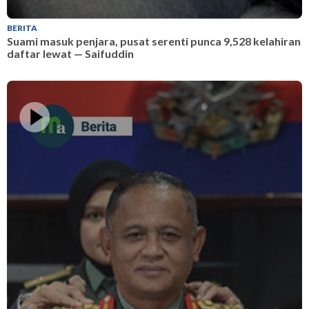
BERITA
B
Suami masuk penjara, pusat serenti punca 9,528 kelahiran
S
daftar lewat — Saifuddin
d