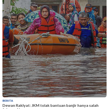
BERITA
B
Dewan Raklyat: JKM tolak bantuan banjir hanya salah
D