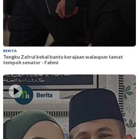
BERITA
B
Tengku Zafrul kekal bantu kerajaan walaupun tamat
T
tempoh senator - Fahmi
t