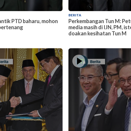
BERITA
antik PTD baharu, mohon
Perkembangan Tun M: Pe
bertenang
media masih di IJN, PM, ist
doakan kesihatan Tun M