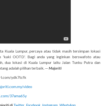
a Kuala Lumpur, percaya atau tidak masih tersimpan lokasi
an 'kaki OOTD'. Bagi anda yang inginkan berswafoto atau
 dua lokasi di Kuala Lumpur iaitu Jalan Tunku Putra dan
tang adalah pilihan terbaik. —
Majoriti
yurl.com/ydk7tcfk
ajoriti.com.my/video
url.com/37ama65y
joriti di
Twitter
,
Facebook
,
Instagram
,
WhatsApp