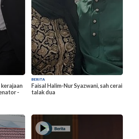
BERITA
BERITA
 kerajaan
Faisal Halim-Nur Syazwani, sah cerai
JPN t
nator -
talak dua
statu