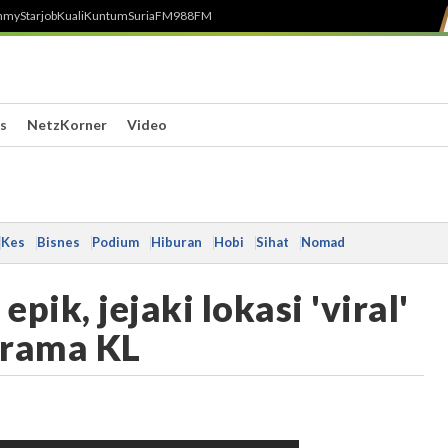
h
myStarjob
Kuali
Kuntum
SuriaFM
988FM
s
NetzKorner
Video
Kes
Bisnes
Podium
Hiburan
Hobi
Sihat
Nomad
k, jejaki lokasi 'viral'
orama KL