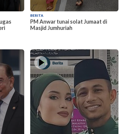
BERITA
BERITA
tugas
PM Anwar tunai solat Jumaat di
Suami 
eri
Masjid Jumhuriah
punca 
— Saif