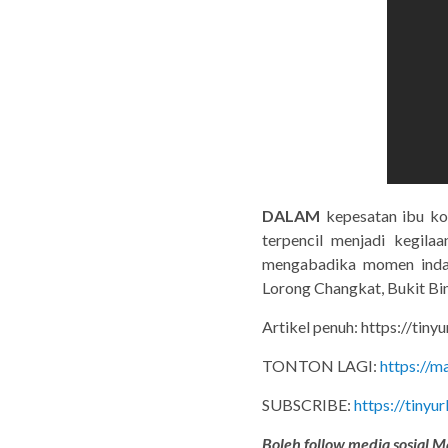
DALAM
kepesatan ibu kot
terpencil menjadi kegila
mengabadika momen indah,
Lorong Changkat, Bukit Bin
Artikel penuh: https://tin
TONTON LAGI:
https://m
SUBSCRIBE:
https://tiny
Boleh follow media sosial Ma