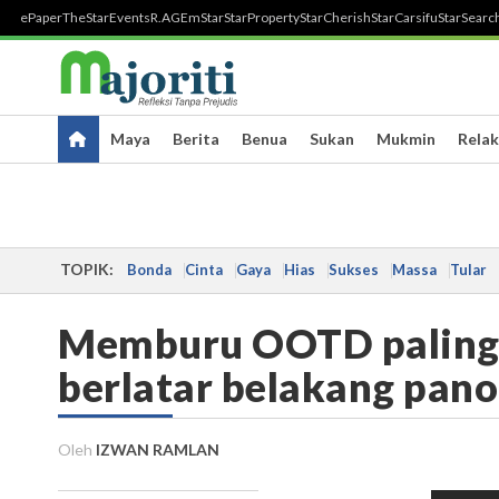
ePaper
TheStar
Events
R.AGE
mStar
StarProperty
StarCherish
StarCarsifu
StarSearc
Maya
Berita
Benua
Sukan
Mukmin
Relak
TOPIK:
Bonda
Cinta
Gaya
Hias
Sukses
Massa
Tular
Memburu OOTD paling epi
berlatar belakang pan
Oleh
IZWAN RAMLAN