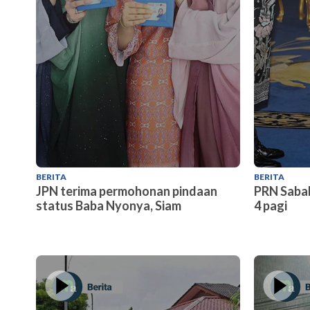
BERITA
BERITA
JPN terima permohonan pindaan
PRN Sabah
status Baba Nyonya, Siam
4 pagi