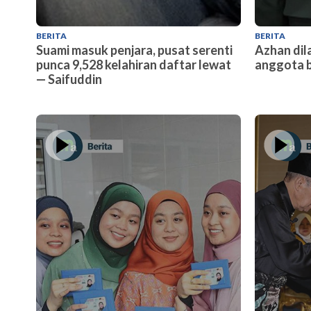
BERITA
BERITA
Suami masuk penjara, pusat serenti
Azhan dil
punca 9,528 kelahiran daftar lewat
anggota 
— Saifuddin