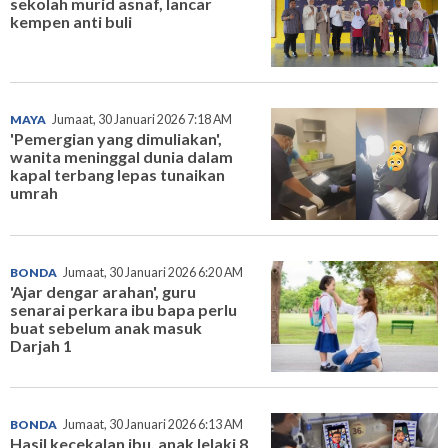
sekolah murid asnaf, lancar
kempen anti buli
MAYA
Jumaat, 30 Januari 2026 7:18 AM
'Pemergian yang dimuliakan',
wanita meninggal dunia dalam
kapal terbang lepas tunaikan
umrah
BONDA
Jumaat, 30 Januari 2026 6:20 AM
'Ajar dengar arahan', guru
senarai perkara ibu bapa perlu
buat sebelum anak masuk
Darjah 1
BONDA
Jumaat, 30 Januari 2026 6:13 AM
Hasil kecekalan ibu, anak lelaki 8