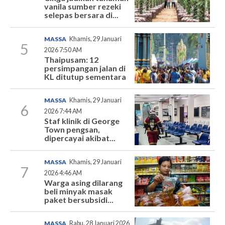
vanila sumber rezeki
selepas bersara di...
MASSA
Khamis, 29 Januari
5
2026 7:50 AM
Thaipusam: 12
persimpangan jalan di
KL ditutup sementara
MASSA
Khamis, 29 Januari
6
2026 7:44 AM
Staf klinik di George
Town pengsan,
dipercayai akibat...
MASSA
Khamis, 29 Januari
7
2026 4:46 AM
Warga asing dilarang
beli minyak masak
paket bersubsidi...
MASSA
Rabu, 28 Januari 2026