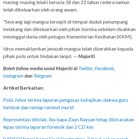
masing-masing lelaki berusia 18 dan 22 tahun cedera namun
telah dikeluarkan oleh orang awam.
"Seorang lagi mangsa tersepit di tempat duduk penumpang
belakang dan dikeluarkan oleh pihak bomba sebelum disahkan
meninggal dunia oleh petugas Kementerian Kesihatan (KKM).
Idrus memaklumkan jenazah mangsa telah diserahkan kepada
pihak polis untuk tindakan lanjut. —
Majoriti
Boleh follow media sosial Majoriti di
Twitter
,
Facebook
,
Instagram
dan
Telegram
Artikel Berkaitan:
Polis Johor terima laporan pengasas kebajikan, dakwa guru
tumbuk dan rentap rambut murid
Representasi ditolak, ibu bapa Zayn Rayyan tetap dibicarakan
lepas terima laporan forensik dan 2 CD kes
[VIDEO] Ngeri bagai Final Destination, 2 maut, rakan parah