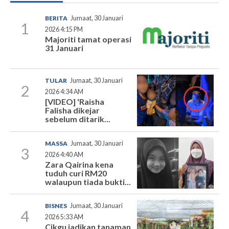
BERITA
Jumaat, 30 Januari
1
2026 4:15 PM
Majoriti tamat operasi
31 Januari
TULAR
Jumaat, 30 Januari
2
2026 4:34 AM
[VIDEO] 'Raisha
Falisha dikejar
sebelum ditarik...
MASSA
Jumaat, 30 Januari
3
2026 4:40 AM
Zara Qairina kena
tuduh curi RM20
walaupun tiada bukti...
BISNES
Jumaat, 30 Januari
4
2026 5:33 AM
Cikgu jadikan tanaman