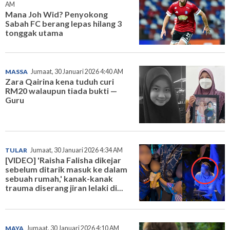
AM
Mana Joh Wid? Penyokong
Sabah FC berang lepas hilang 3
tonggak utama
MASSA
Jumaat, 30 Januari 2026 4:40 AM
Zara Qairina kena tuduh curi
RM20 walaupun tiada bukti —
Guru
TULAR
Jumaat, 30 Januari 2026 4:34 AM
[VIDEO] 'Raisha Falisha dikejar
sebelum ditarik masuk ke dalam
sebuah rumah,' kanak-kanak
trauma diserang jiran lelaki di...
MAYA
Jumaat, 30 Januari 2026 4:10 AM