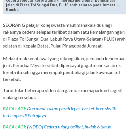
cedera selepas kereta dinaiki mereka melanggar pembahagi
jalan di Plaza Tol Sungai Dua, PLUS arah selatan pada Jumaat. —
Bomba
SEORANG
pelajar kolej swasta maut manakala dua lagi
rakannya cedera selepas terlibat dalam satu kemalangan ngeri
di Plaza Tol Sungai Dua, Lebuh Raya Utara-Selatan (PLUS) arah
selatan di Kepala Batas, Pulau Pinang pada Jumaat.
Melalui maklumat awal yang dikongsikan, pemandu kenderaan
jenis Perodua Myvi tersebut dipercayai gagal menekan brek
kereta itu sehingga merempuh pembahagi jalan kawasan tol
tersebut.
Turut tular beberapa video dan gambar memaparkan tragedi
malang tersebut.
BACA LAGI:
Dua maut, rakan parah lepas 'basket' kren skylift
terhempas di Putrajaya
BACA LAGI:
[VIDEO] Cedera tulang belikat, budak 6 tahun