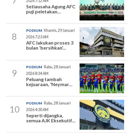
7
2026 7:12 AM
Setiausaha Agung AFC
puji peletakan...
PODIUM
Khamis, 29 Januari
8
2026 7:23 AM
AFC lakukan proses 3
bulan ‘bersihkan’...
PODIUM
Rabu, 28 Januari
9
2026 8:34 AM
Peluang tambah
kejuaraan, ‘Neymar...
PODIUM
Rabu, 28 Januari
10
2026 4:30 AM
Seperti dijangka,
semua AJK Eksekutif...