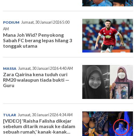
PODIUM
Jumaat, 30 Januari 2026 5:00
AM
Mana Joh Wid? Penyokong
Sabah FC berang lepas hilang 3
tonggak utama
MASSA
Jumaat, 30 Januari 2026 4:40 AM
Zara Qairina kena tuduh curi
RM20 walaupun tiada bukti —
Guru
TULAR
Jumaat, 30 Januari 2026 4:34 AM
[VIDEO] 'Raisha Falisha dikejar
sebelum ditarik masuk ke dalam
sebuah rumah,' kanak-kanak...