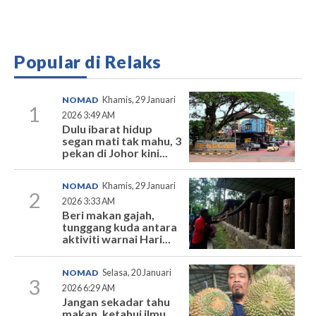
Popular di Relaks
NOMAD
Khamis, 29 Januari
1
2026 3:49 AM
Dulu ibarat hidup
segan mati tak mahu, 3
pekan di Johor kini...
NOMAD
Khamis, 29 Januari
2
2026 3:33 AM
Beri makan gajah,
tunggang kuda antara
aktiviti warnai Hari...
NOMAD
Selasa, 20 Januari
3
2026 6:29 AM
Jangan sekadar tahu
makan, ketahui ilmu