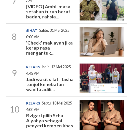
7
AM
[VIDEO] Ambil masa
setahun turun berat
badan, rahsia...
SIHAT
Sabtu, 31 Mei 2025
8
0:00 AM
'Check' mak ayah jika
kerap rasa
mengantuk...
RELAKS
Isnin, 12 Mei 2025
9
4:45 AM
Jadi wasit silat, Tasha
tonjol kehebatan
wanita adili...
RELAKS
Sabtu, 10 Mei 2025
10
4:00 AM
Bvlgari pilih Scha
Alyahya sebagai
penyeri kempen khas...