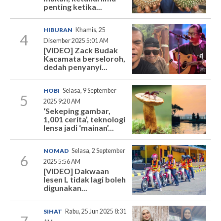
penting ketika...
HIBURAN
Khamis, 25
4
Disember 2025 5:01 AM
[VIDEO] Zack Budak
Kacamata berseloroh,
dedah penyanyi...
HOBI
Selasa, 9 September
5
2025 9:20 AM
‘Sekeping gambar,
1,001 cerita’, teknologi
lensa jadi ‘mainan’...
NOMAD
Selasa, 2 September
6
2025 5:56 AM
[VIDEO] Dakwaan
lesen L tidak lagi boleh
digunakan...
SIHAT
Rabu, 25 Jun 2025 8:31