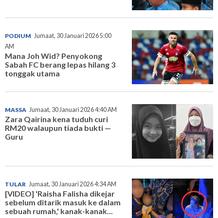
PODIUM
Jumaat, 30 Januari 2026 5:00
AM
Mana Joh Wid? Penyokong
Sabah FC berang lepas hilang 3
tonggak utama
MASSA
Jumaat, 30 Januari 2026 4:40 AM
Zara Qairina kena tuduh curi
RM20 walaupun tiada bukti —
Guru
TULAR
Jumaat, 30 Januari 2026 4:34 AM
[VIDEO] 'Raisha Falisha dikejar
sebelum ditarik masuk ke dalam
sebuah rumah,' kanak-kanak...