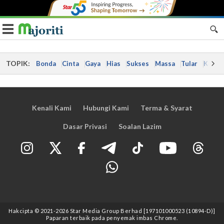
Toggle navigation
TOPIK:
Bonda
Cinta
Gaya
Hias
Sukses
Massa
Tular
Kes
Kenali Kami
Hubungi Kami
Terma & Syarat
Dasar Privasi
Soalan Lazim
Hakcipta © 2021
-2026
Star Media Group Berhad [197101000523 (10894-D)]
Paparan terbaik pada penyemak imbas Chrome.