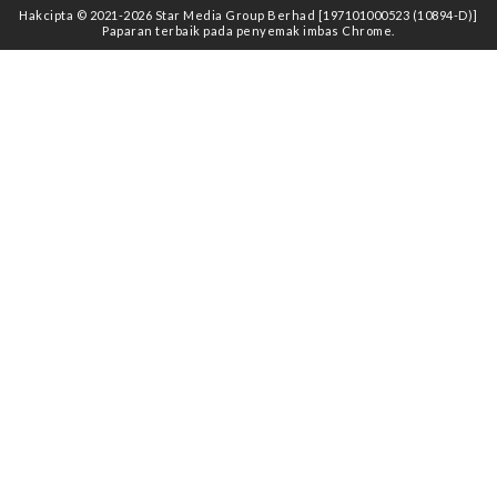
Hakcipta © 2021
-2026
Star Media Group Berhad [197101000523 (10894-D)]
Paparan terbaik pada penyemak imbas Chrome.