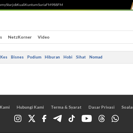
h
myStarjob
Kuali
Kuntum
SuriaFM
988FM
s
NetzKorner
Video
Kes
Bisnes
Podium
Hiburan
Hobi
Sihat
Nomad
 Kami
Hubungi Kami
Terma & Syarat
Dasar Privasi
Soala