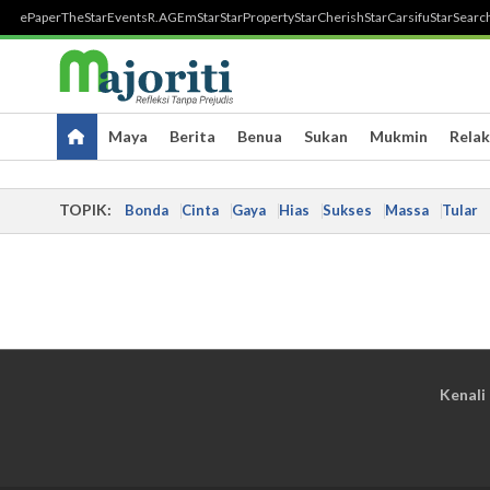
ePaper
TheStar
Events
R.AGE
mStar
StarProperty
StarCherish
StarCarsifu
StarSearc
Maya
Berita
Benua
Sukan
Mukmin
Relak
TOPIK:
Bonda
Cinta
Gaya
Hias
Sukses
Massa
Tular
Kenali