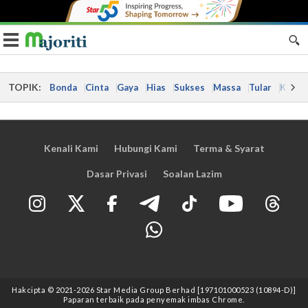
Toggle navigation
TOPIK:
Bonda
Cinta
Gaya
Hias
Sukses
Massa
Tular
Kes
Kenali Kami
Hubungi Kami
Terma & Syarat
Dasar Privasi
Soalan Lazim
Hakcipta © 2021
-2026
Star Media Group Berhad [197101000523 (10894-D)]
Paparan terbaik pada penyemak imbas Chrome.