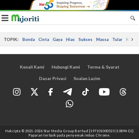
Toggle navigation
TOPIK:
Bonda
Cinta
Gaya
Hias
Sukses
Massa
Tular
Kes
Kenali Kami
Hubungi Kami
Terma & Syarat
Dasar Privasi
Soalan Lazim
Hakcipta © 2021
-2026
Star Media Group Berhad [197101000523 (10894-D)]
Paparan terbaik pada penyemak imbas Chrome.