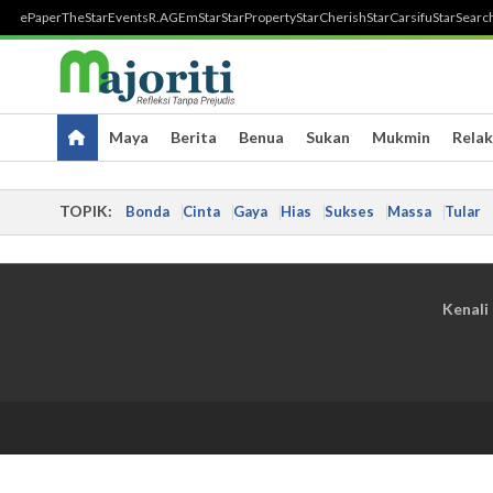
ePaper
TheStar
Events
R.AGE
mStar
StarProperty
StarCherish
StarCarsifu
StarSearc
Maya
Berita
Benua
Sukan
Mukmin
Relak
TOPIK:
Bonda
Cinta
Gaya
Hias
Sukses
Massa
Tular
Kenali