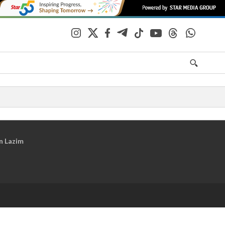
n Lazim