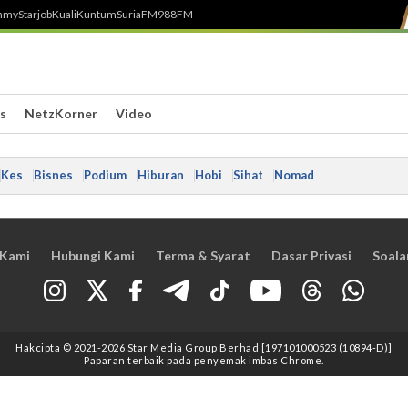
h
myStarjob
Kuali
Kuntum
SuriaFM
988FM
s
NetzKorner
Video
Kes
Bisnes
Podium
Hiburan
Hobi
Sihat
Nomad
 Kami
Hubungi Kami
Terma & Syarat
Dasar Privasi
Soala
Hakcipta © 2021
-2026
Star Media Group Berhad [197101000523 (10894-D)]
Paparan terbaik pada penyemak imbas Chrome.