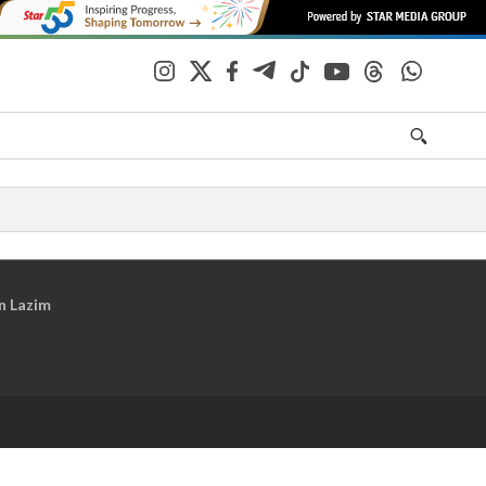
n Lazim