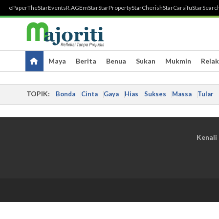
ePaper
TheStar
Events
R.AGE
mStar
StarProperty
StarCherish
StarCarsifu
StarSearc
Maya
Berita
Benua
Sukan
Mukmin
Relak
TOPIK:
Bonda
Cinta
Gaya
Hias
Sukses
Massa
Tular
Kenali