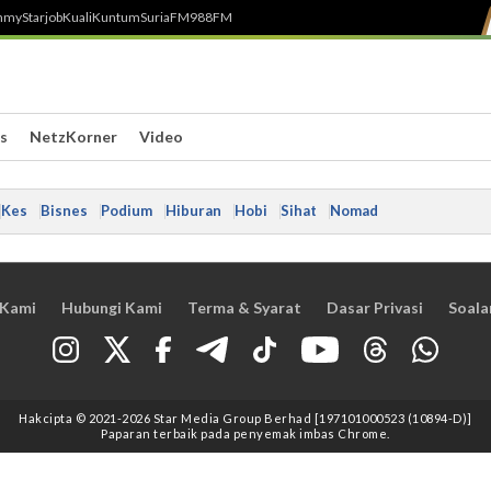
h
myStarjob
Kuali
Kuntum
SuriaFM
988FM
s
NetzKorner
Video
Kes
Bisnes
Podium
Hiburan
Hobi
Sihat
Nomad
 Kami
Hubungi Kami
Terma & Syarat
Dasar Privasi
Soala
Hakcipta © 2021
-2026
Star Media Group Berhad [197101000523 (10894-D)]
Paparan terbaik pada penyemak imbas Chrome.