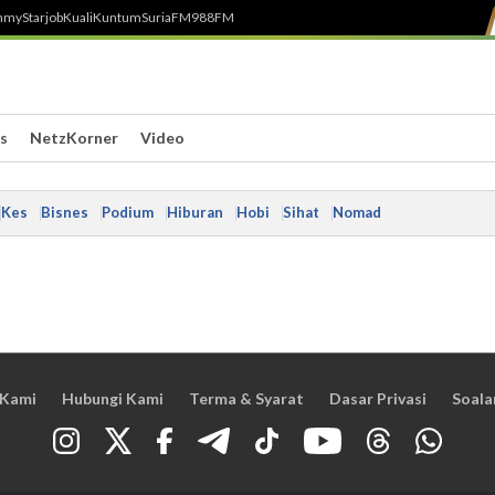
h
myStarjob
Kuali
Kuntum
SuriaFM
988FM
s
NetzKorner
Video
Kes
Bisnes
Podium
Hiburan
Hobi
Sihat
Nomad
 Kami
Hubungi Kami
Terma & Syarat
Dasar Privasi
Soala