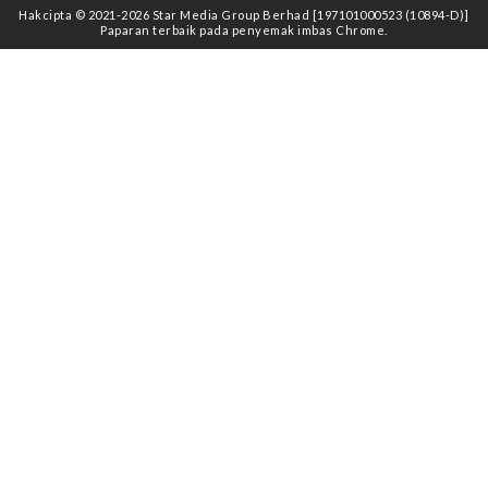
Hakcipta © 2021
-2026
Star Media Group Berhad [197101000523 (10894-D)]
Paparan terbaik pada penyemak imbas Chrome.