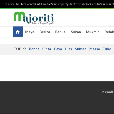
ePaper
TheStar
Events
R.AGE
mStar
StarProperty
StarCherish
StarCarsifu
StarSearc
Maya
Berita
Benua
Sukan
Mukmin
Relak
TOPIK:
Bonda
Cinta
Gaya
Hias
Sukses
Massa
Tular
Kenali