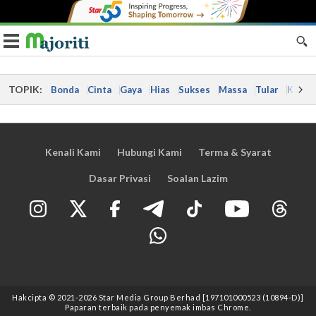
Toggle navigation
TOPIK:
Bonda
Cinta
Gaya
Hias
Sukses
Massa
Tular
Kes
Kenali Kami
Hubungi Kami
Terma & Syarat
Dasar Privasi
Soalan Lazim
Hakcipta © 2021
-2026
Star Media Group Berhad [197101000523 (10894-D)]
Paparan terbaik pada penyemak imbas Chrome.