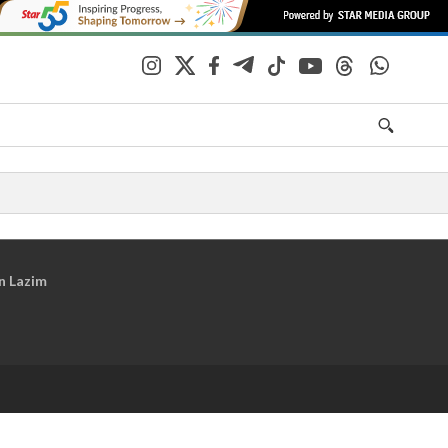
n Lazim