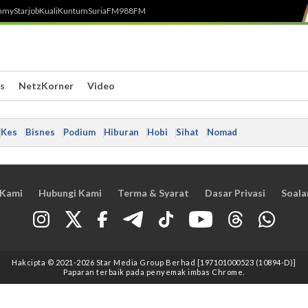
h
myStarjob
Kuali
Kuntum
SuriaFM
988FM
s
NetzKorner
Video
Kes
Bisnes
Podium
Hiburan
Hobi
Sihat
Nomad
 Kami
Hubungi Kami
Terma & Syarat
Dasar Privasi
Soala
Hakcipta © 2021
-2026
Star Media Group Berhad [197101000523 (10894-D)]
Paparan terbaik pada penyemak imbas Chrome.