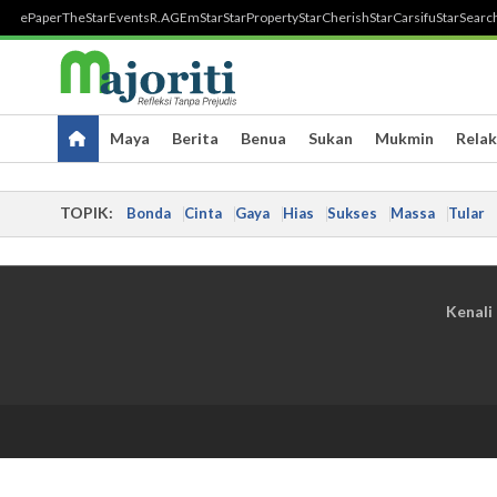
ePaper
TheStar
Events
R.AGE
mStar
StarProperty
StarCherish
StarCarsifu
StarSearc
Maya
Berita
Benua
Sukan
Mukmin
Relak
TOPIK:
Bonda
Cinta
Gaya
Hias
Sukses
Massa
Tular
Kenali