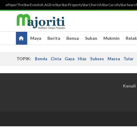
ePaper
TheStar
Events
R.AGE
mStar
StarProperty
StarCherish
StarCarsifu
StarSearc
Maya
Berita
Benua
Sukan
Mukmin
Relak
TOPIK:
Bonda
Cinta
Gaya
Hias
Sukses
Massa
Tular
Kenali