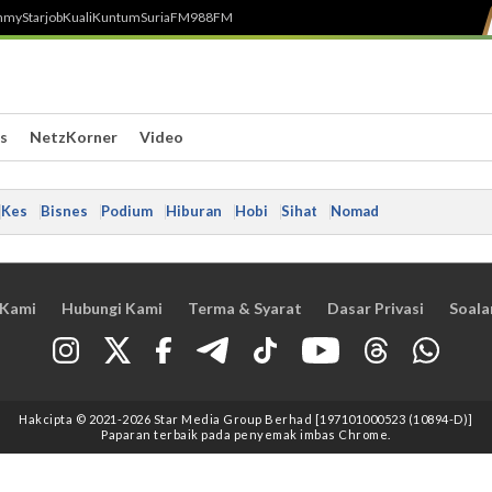
h
myStarjob
Kuali
Kuntum
SuriaFM
988FM
s
NetzKorner
Video
Kes
Bisnes
Podium
Hiburan
Hobi
Sihat
Nomad
 Kami
Hubungi Kami
Terma & Syarat
Dasar Privasi
Soala
Hakcipta © 2021
-2026
Star Media Group Berhad [197101000523 (10894-D)]
Paparan terbaik pada penyemak imbas Chrome.