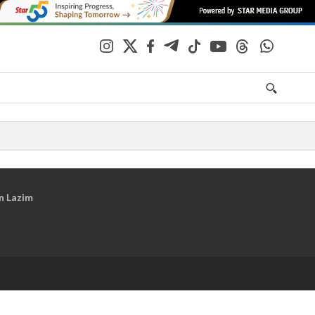
n Lazim