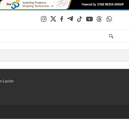
n Lazim