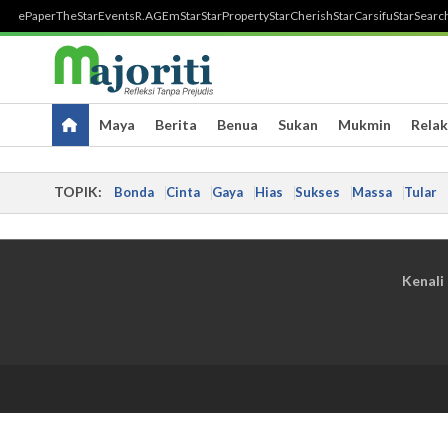
ePaper
TheStar
Events
R.AGE
mStar
StarProperty
StarCherish
StarCarsifu
StarSearc
Maya
Berita
Benua
Sukan
Mukmin
Relak
TOPIK:
Bonda
Cinta
Gaya
Hias
Sukses
Massa
Tular
Kenali