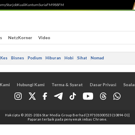
h
myStarjob
Kuali
Kuntum
SuriaFM
988FM
s
NetzKorner
Video
Kes
Bisnes
Podium
Hiburan
Hobi
Sihat
Nomad
 Kami
Hubungi Kami
Terma & Syarat
Dasar Privasi
Soala
Hakcipta © 2021
-2026
Star Media Group Berhad [197101000523 (10894-D)]
Paparan terbaik pada penyemak imbas Chrome.