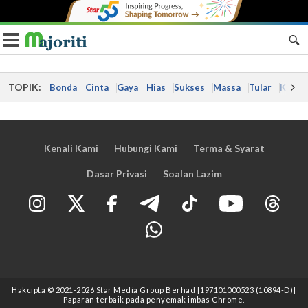
Toggle navigation
TOPIK:
Bonda
Cinta
Gaya
Hias
Sukses
Massa
Tular
Kes
Kenali Kami
Hubungi Kami
Terma & Syarat
Dasar Privasi
Soalan Lazim
Hakcipta © 2021
-2026
Star Media Group Berhad [197101000523 (10894-D)]
Paparan terbaik pada penyemak imbas Chrome.