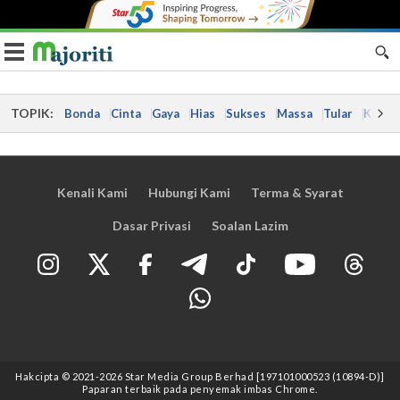
Toggle navigation
TOPIK:
Bonda
Cinta
Gaya
Hias
Sukses
Massa
Tular
Kes
Kenali Kami
Hubungi Kami
Terma & Syarat
Dasar Privasi
Soalan Lazim
Hakcipta © 2021
-2026
Star Media Group Berhad [197101000523 (10894-D)]
Paparan terbaik pada penyemak imbas Chrome.