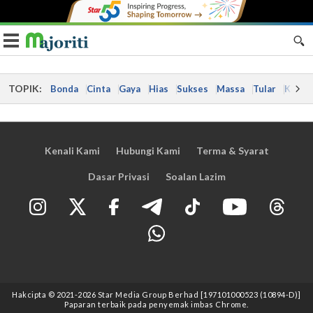
Toggle navigation
TOPIK:
Bonda
Cinta
Gaya
Hias
Sukses
Massa
Tular
Kes
Kenali Kami
Hubungi Kami
Terma & Syarat
Dasar Privasi
Soalan Lazim
Hakcipta © 2021
-2026
Star Media Group Berhad [197101000523 (10894-D)]
Paparan terbaik pada penyemak imbas Chrome.