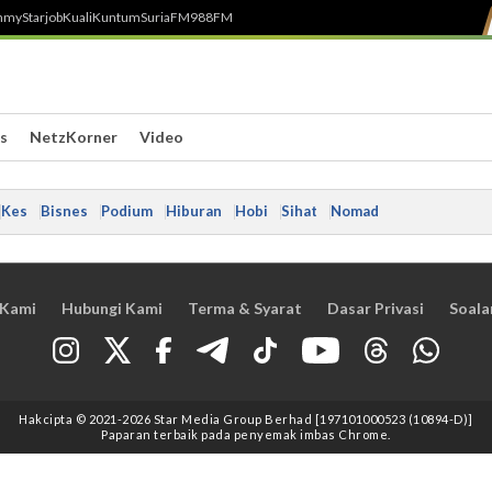
h
myStarjob
Kuali
Kuntum
SuriaFM
988FM
s
NetzKorner
Video
Kes
Bisnes
Podium
Hiburan
Hobi
Sihat
Nomad
 Kami
Hubungi Kami
Terma & Syarat
Dasar Privasi
Soala
Hakcipta © 2021
-2026
Star Media Group Berhad [197101000523 (10894-D)]
Paparan terbaik pada penyemak imbas Chrome.