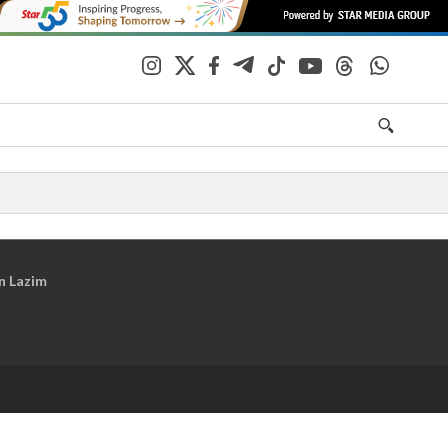
n Lazim