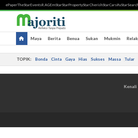
ePaper
TheStar
Events
R.AGE
mStar
StarProperty
StarCherish
StarCarsifu
StarSearc
Maya
Berita
Benua
Sukan
Mukmin
Relak
TOPIK:
Bonda
Cinta
Gaya
Hias
Sukses
Massa
Tular
Kenali