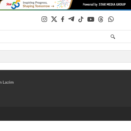
n Lazim