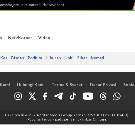
h
myStarjob
Kuali
Kuntum
SuriaFM
988FM
s
NetzKorner
Video
Kes
Bisnes
Podium
Hiburan
Hobi
Sihat
Nomad
 Kami
Hubungi Kami
Terma & Syarat
Dasar Privasi
Soala
Hakcipta © 2021
-2026
Star Media Group Berhad [197101000523 (10894-D)]
Paparan terbaik pada penyemak imbas Chrome.