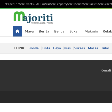
ePaper
TheStar
Events
R.AGE
mStar
StarProperty
StarCherish
StarCarsifu
StarSearc
Maya
Berita
Benua
Sukan
Mukmin
Relak
TOPIK:
Bonda
Cinta
Gaya
Hias
Sukses
Massa
Tular
Kenali