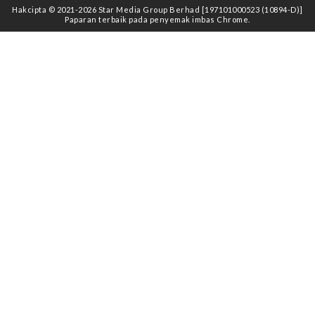
Hakcipta © 2021
-2026
Star Media Group Berhad [197101000523 (10894-D)]
Paparan terbaik pada penyemak imbas Chrome.