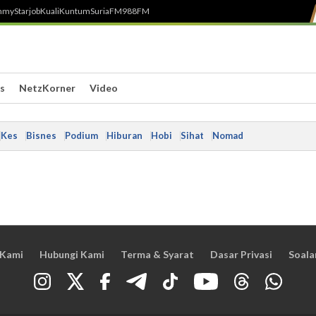
h
myStarjob
Kuali
Kuntum
SuriaFM
988FM
s
NetzKorner
Video
Kes
Bisnes
Podium
Hiburan
Hobi
Sihat
Nomad
 Kami
Hubungi Kami
Terma & Syarat
Dasar Privasi
Soala