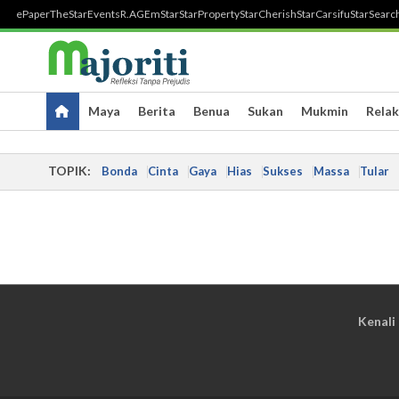
ePaper
TheStar
Events
R.AGE
mStar
StarProperty
StarCherish
StarCarsifu
StarSearc
Maya
Berita
Benua
Sukan
Mukmin
Relak
TOPIK:
Bonda
Cinta
Gaya
Hias
Sukses
Massa
Tular
Kenali