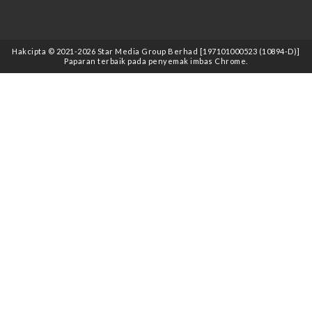
Hakcipta © 2021
-2026
Star Media Group Berhad [197101000523 (10894-D)]
Paparan terbaik pada penyemak imbas Chrome.