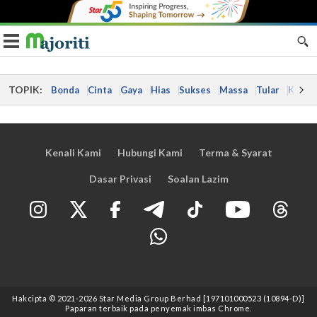
Toggle navigation
TOPIK:
Bonda
Cinta
Gaya
Hias
Sukses
Massa
Tular
Kes
Kenali Kami
Hubungi Kami
Terma & Syarat
Dasar Privasi
Soalan Lazim
Hakcipta © 2021
-2026
Star Media Group Berhad [197101000523 (10894-D)]
Paparan terbaik pada penyemak imbas Chrome.