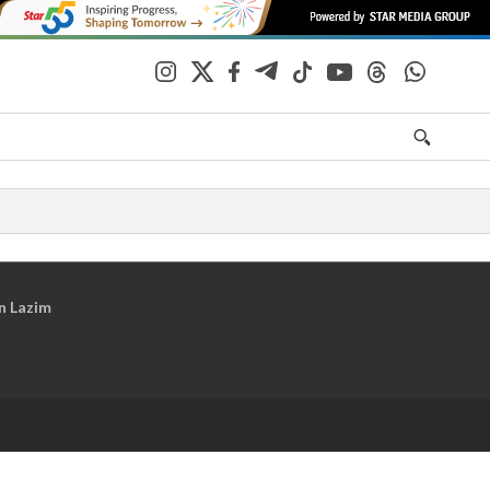
n Lazim