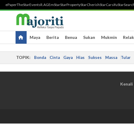
ePaper
TheStar
Events
R.AGE
mStar
StarProperty
StarCherish
StarCarsifu
StarSearc
Maya
Berita
Benua
Sukan
Mukmin
Relak
TOPIK:
Bonda
Cinta
Gaya
Hias
Sukses
Massa
Tular
Kenali