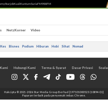
h
myStarjob
Kuali
Kuntum
SuriaFM
988FM
s
NetzKorner
Video
Kes
Bisnes
Podium
Hiburan
Hobi
Sihat
Nomad
 Kami
Hubungi Kami
Terma & Syarat
Dasar Privasi
Soala
Hakcipta © 2021
-2026
Star Media Group Berhad [197101000523 (10894-D)]
Paparan terbaik pada penyemak imbas Chrome.