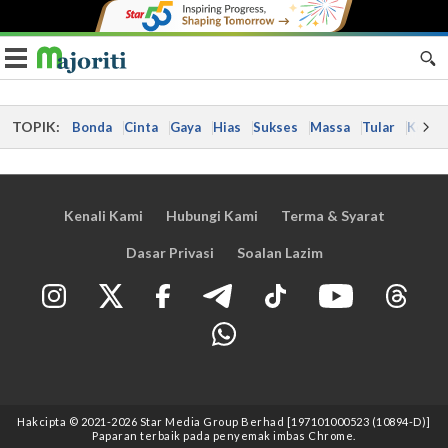
Toggle navigation
TOPIK:
Bonda
Cinta
Gaya
Hias
Sukses
Massa
Tular
Kes
Kenali Kami
Hubungi Kami
Terma & Syarat
Dasar Privasi
Soalan Lazim
Hakcipta © 2021
-2026
Star Media Group Berhad [197101000523 (10894-D)]
Paparan terbaik pada penyemak imbas Chrome.