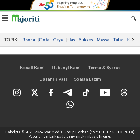
Toggle navigation
TOPIK:
Bonda
Cinta
Gaya
Hias
Sukses
Massa
Tular
Kes
Kenali Kami
Hubungi Kami
Terma & Syarat
Dasar Privasi
Soalan Lazim
Hakcipta © 2021
-2026
Star Media Group Berhad [197101000523 (10894-D)]
Paparan terbaik pada penyemak imbas Chrome.