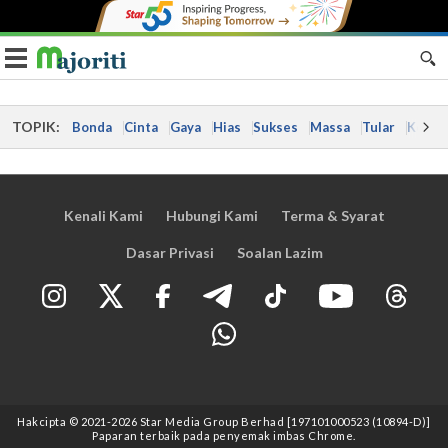
Toggle navigation
TOPIK:
Bonda
Cinta
Gaya
Hias
Sukses
Massa
Tular
Kes
Kenali Kami
Hubungi Kami
Terma & Syarat
Dasar Privasi
Soalan Lazim
Hakcipta © 2021
-2026
Star Media Group Berhad [197101000523 (10894-D)]
Paparan terbaik pada penyemak imbas Chrome.